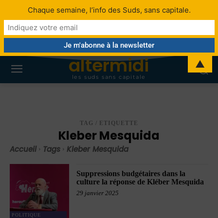
Chaque semaine, l’info des Suds, sans capitale.
altermidi
▲
les suds sans capitale
TAG / ETIQUETTE
Kleber Mesquida
Accueil
Tags
Kleber Mesquida
Suppressions budgétaires dans la
culture la réponse de Kléber Mesquida
29 janvier 2025
POLITIQUE