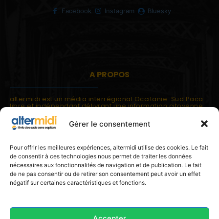
Facebook
Instagram
Bluesky
A PROPOS
altermidi est un média interrégional Occitanie-Sud Paca
libre et indépendant délivrant une information citoyenne
et participative.
Gérer le consentement
altermidi est ouvert sur les suds, la méditerranée,
l'europe.
altermidi aborde des thématiques globales évaluées à
Pour offrir les meilleures expériences, altermidi utilise des cookies. Le fait
partir des constats de terrain ou d'analyses à l'échelon
de consentir à ces technologies nous permet de traiter les données
local.
nécessaires aux fonctionnalités de navigation et de publication. Le fait
altermidi c'est l'information capitale, sans capitale.
de ne pas consentir ou de retirer son consentement peut avoir un effet
négatif sur certaines caractéristiques et fonctions.
Contactez nous:
contact@altermidi.org
Accepter