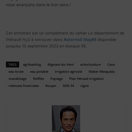
nous avançons dans le bon sens !
Cet entretien est un complément du cahier
Le département de
l’Hérault H
O
à retrouver dans
#altermidi
Mag#8
disponible
2
jusqu’au 15 septembre 2023 en kiosque 5€.
TAGS
agribashing
Alignant-du-Vent
arboriculture
Caux
eau brute
eau potable
irrigation agricole
Kleber Mesquida
maraîchage
Neffiès
Paysage
Plan Hérault irrigation
retenues hivernales
Roujan
SDIS 34
vigne