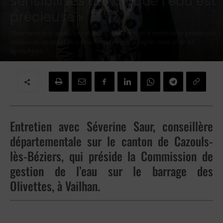
sensibilisés au fait que l’eau est
précieuse »
"Pour avoir une agriculture durable, il faut arriver à maîtriser la gestion des
ressources en eau et en même temps ne pas dénigrer sans arrêt les
agriculteurs."
Par
Jean-Marie DINH
-
8 juin 2023
Entretien avec Séverine Saur, conseillère
départementale sur le canton de Cazouls-
lès-Béziers, qui préside la Commission de
gestion de l’eau sur le barrage des
Olivettes, à Vailhan.