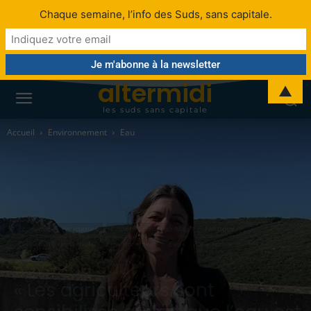
Chaque semaine, l’info des Suds, sans capitale.
altermidi
▲
les suds sans capitale
Accueil
Environnement
Eau
Économie
Agriculture
Cahier Partenaires Mag8
Politique
Collectivité territoriale
Environnement
Eau
Zone rurale
Séverine Saur :
« Les agriculteurs sont