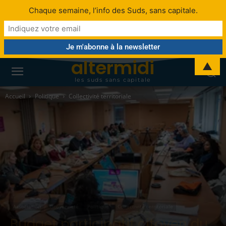
Chaque semaine, l’info des Suds, sans capitale.
altermidi
▲
les suds sans capitale
Accueil
Politique
Collectivité territoriale
Association
Citoyenneté
Politique
Collectivité territoriale
Budget participatif citoyen du