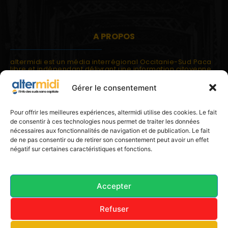
A PROPOS
altermidi est un média interrégional Occitanie-Sud Paca
libre et indépendant délivrant une information citoyenne
et participative.
Gérer le consentement
altermidi est ouvert sur les suds, la méditerranée,
l'europe.
altermidi aborde des thématiques globales évaluées à
Pour offrir les meilleures expériences, altermidi utilise des cookies. Le fait
partir des constats de terrain ou d'analyses à l'échelon
de consentir à ces technologies nous permet de traiter les données
local.
nécessaires aux fonctionnalités de navigation et de publication. Le fait
altermidi c'est l'information capitale, sans capitale.
de ne pas consentir ou de retirer son consentement peut avoir un effet
négatif sur certaines caractéristiques et fonctions.
Contactez nous:
contact@altermidi.org
Accepter
Refuser
© 2025 altermidi.org - Les amis d'altermidi