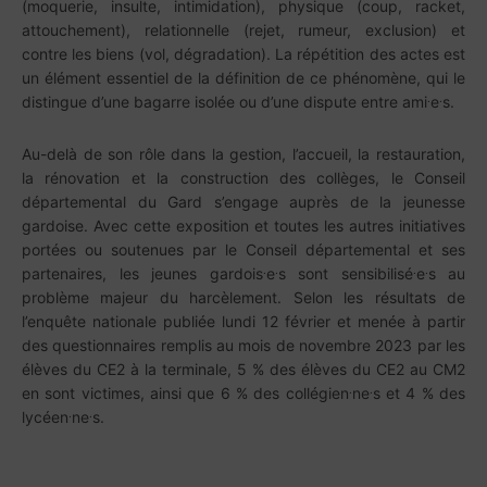
(moquerie, insulte, intimidation), physique (coup, racket,
attouchement), relationnelle (rejet, rumeur, exclusion) et
contre les biens (vol, dégradation). La répétition des actes est
un élément essentiel de la définition de ce phénomène, qui le
.
.
distingue d’une bagarre isolée ou d’une dispute entre ami
e
s.
Au-delà de son rôle dans la gestion, l’accueil, la restauration,
la rénovation et la construction des collèges, le Conseil
départemental du Gard s’engage auprès de la jeunesse
gardoise. Avec cette exposition et toutes les autres initiatives
portées ou soutenues par le Conseil départemental et ses
.
.
.
.
partenaires, les jeunes gardois
e
s sont sensibilisé
e
s au
problème majeur du harcèlement.
Selon les résultats de
l’enquête nationale publiée lundi 12 février et menée à partir
des questionnaires remplis au mois de novembre 2023 par les
élèves du CE2 à la terminale, 5 % des élèves du CE2 au CM2
.
.
en sont victimes, ainsi que 6 % des collégien
ne
s et 4 % des
.
.
lycéen
ne
s.