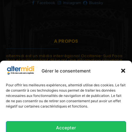
Facebook
Instagram
Bluesky
A PROPOS
altermidi est un média interrégional Occitanie-Sud Paca
libre et indépendant délivrant une information citoyenne
et participative.
Gérer le consentement
altermidi est ouvert sur les suds, la méditerranée,
l'europe.
altermidi aborde des thématiques globales évaluées à
Pour offrir les meilleures expériences, altermidi utilise des cookies. Le fait
partir des constats de terrain ou d'analyses à l'échelon
de consentir à ces technologies nous permet de traiter les données
local.
nécessaires aux fonctionnalités de navigation et de publication. Le fait
altermidi c'est l'information capitale, sans capitale.
de ne pas consentir ou de retirer son consentement peut avoir un effet
négatif sur certaines caractéristiques et fonctions.
Contactez nous:
contact@altermidi.org
Accepter