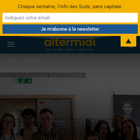
Chaque semaine, l’info des Suds, sans capitale.
altermidi
▲
les suds sans capitale
Accueil
Éducation
Politique
Collectivité territoriale
Éducation
Société
Jeunesse
Citoyenneté
Social
Violence
Harcèlement scolaire: