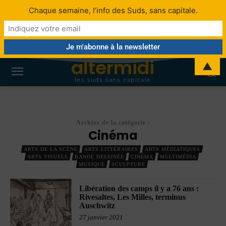
Chaque semaine, l’info des Suds, sans capitale.
altermidi
▲
les suds sans capitale
Archive de la catégorie :
Cinéma
ARTS DE LA SCÈNE
ARTS LITTÉRAIRES
ARTS MÉDIATIQUES
ARTS VISUELS
BANDE DESSINÉE
CINÉMA
MULTIMÉDIA
MUSIQUE
SCULPTURE
Libération des camps il y a 76 ans :
Rivesaltes, Les Milles, terminus
Auschwitz
27 janvier 2021