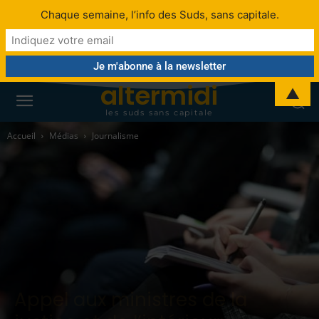
Chaque semaine, l’info des Suds, sans capitale.
altermidi
▲
les suds sans capitale
Accueil
Médias
Journalisme
Appel aux ministres de la