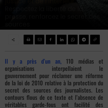
justice et de l’intérieur:
Respectez la liberté de la
presse, renforcez le secret des
sources
Par
Redaction
-
11 décembre 2025
Il y a près d’un an,
110 médias et
organisations interpellaient le
gouvernement pour réclamer une réforme
de la loi de 2010 relative à la protection du
secret des sources des journalistes. Les
contours flous de ce texte et l’absence de
véritables garde-fous ont facilité des