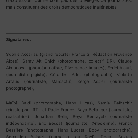
d’expression, qui ne sont pas des privilèges de journalistes,
mais constituent des droits démocratiques inaliénables.
Signataires :
Sophie Accarias (grand reporter France 3, Rédaction Provence
Alpes), Samy Ait Chikh (photographe, collectif DR), Claude
Almodovar (photojournaliste, Divergence Images), Feriel Alouti,
(journaliste pigiste), Géraldine Arlet (photographe), Violette
Artaud (journaliste, Marsactu), Serge Assier (journaliste
photographe),
Maïté Baldi (photographe, Hans Lucas), Samia Belbachir
(pigiste pour RTL et Radio France) Baya Bellanger (journaliste,
réalisatrice), Jonathan Belin, Beya Bentayeb (journaliste
indépendante), Eric Bessati (journaliste, l’Arlésienne), Franck
Bessière (photographe, Hans Lucas), Boby (photographe),
Sebastien Boistel (journaliste au Ravi), Dogan Boztas