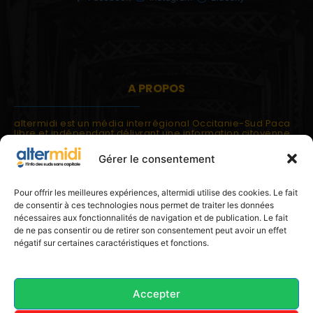
A PROPOS
altermidi est un média interrégional Occitanie-Sud Paca
libre et indépendant délivrant une information citoyenne
et participative.
Gérer le consentement
altermidi est ouvert sur les suds, la méditerranée,
l'europe.
altermidi aborde des thématiques globales évaluées à
Pour offrir les meilleures expériences, altermidi utilise des cookies. Le fait
partir des constats de terrain ou d'analyses à l'échelon
de consentir à ces technologies nous permet de traiter les données
local.
nécessaires aux fonctionnalités de navigation et de publication. Le fait
altermidi c'est l'information capitale, sans capitale.
de ne pas consentir ou de retirer son consentement peut avoir un effet
négatif sur certaines caractéristiques et fonctions.
Contactez nous:
contact@altermidi.org
Accepter