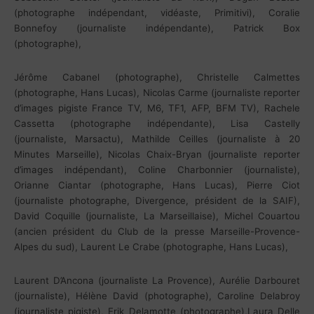
(photographe indépendant, vidéaste, Primitivi), Coralie
Bonnefoy (journaliste indépendante), Patrick Box
(photographe),
Jérôme Cabanel (photographe), Christelle Calmettes
(photographe, Hans Lucas), Nicolas Carme (journaliste reporter
d’images pigiste France TV, M6, TF1, AFP, BFM TV), Rachele
Cassetta (photographe indépendante), Lisa Castelly
(journaliste, Marsactu), Mathilde Ceilles (journaliste à 20
Minutes Marseille), Nicolas Chaix-Bryan (journaliste reporter
d’images indépendant), Coline Charbonnier (journaliste),
Orianne Ciantar (photographe, Hans Lucas), Pierre Ciot
(journaliste photographe, Divergence, président de la SAIF),
David Coquille (journaliste, La Marseillaise), Michel Couartou
(ancien président du Club de la presse Marseille-Provence-
Alpes du sud), Laurent Le Crabe (photographe, Hans Lucas),
Laurent D’Ancona (journaliste La Provence), Aurélie Darbouret
(journaliste), Hélène David (photographe), Caroline Delabroy
(journaliste pigiste), Erik Delamotte (photographe),Laura Delle