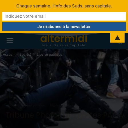
Chaque semaine, l’info des Suds, sans capitale.
altermidi
▲
les suds sans capitale
Accueil
Société
Liberté publique
Société
Liberté publique
Régions
Tribune
Tribune Photojournalistes PACA
: