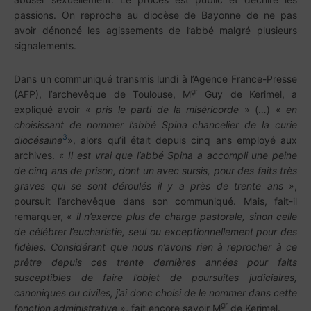
passions. On reproche au diocèse de Bayonne de ne pas
avoir dénoncé les agissements de l’abbé malgré plusieurs
signalements.
Dans un communiqué transmis lundi à l’Agence France-Presse
gr
(AFP), l’archevêque de Toulouse, M
Guy de Kerimel, a
expliqué avoir «
pris le parti de la miséricorde
» (…) «
en
choisissant de nommer l’abbé Spina chancelier de la curie
3
diocésaine
», alors qu’il était depuis cinq ans employé aux
archives. «
Il est vrai que l’abbé Spina a accompli une peine
de cinq ans de prison, dont un avec sursis, pour des faits très
graves qui se sont déroulés il y a près de trente ans
»,
poursuit l’archevêque dans son communiqué. Mais, fait-il
remarquer, «
il n’exerce plus de charge pastorale, sinon celle
de célébrer l’eucharistie, seul ou exceptionnellement pour des
fidèles. Considérant que nous n’avons rien à reprocher à ce
prêtre depuis ces trente dernières années pour faits
susceptibles de faire l’objet de poursuites judiciaires,
canoniques ou civiles, j’ai donc choisi de le nommer dans cette
gr
fonction administrative
», fait encore savoir M
de Kerimel.