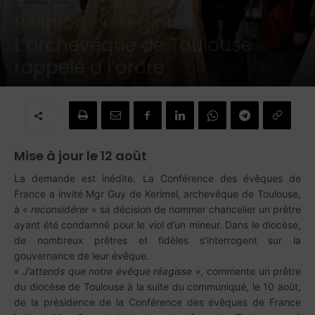
Religion en région:
L’archevêque de Toulouse
rappelé à l’ordre
Par
Redaction
-
12 août 2025
Mise à jour le 12 août
La demande est inédite. La Conférence des évêques de
France a invité Mgr Guy de Kerimel, archevêque de Toulouse,
à «
reconsidérer
» sa décision de nommer chancelier un prêtre
ayant été condamné pour le viol d’un mineur. Dans le diocèse,
de nombreux prêtres et fidèles s’interrogent sur la
gouvernance de leur évêque.
«
J’attends que notre évêque réagisse
»
,
commente un prêtre
du diocèse de Toulouse à la suite du communiqué, le 10 août,
de la présidence de la Conférence des évêques de France