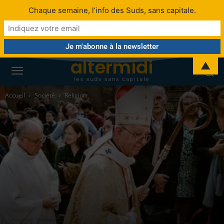
Chaque semaine, l’info des Suds, sans capitale.
altermidi
▲
les suds sans capitale
Accueil
Société
Religion
Société
Religion