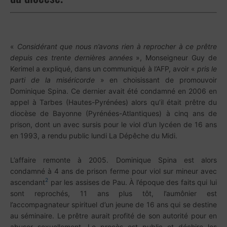
«
Considérant que nous n’avons rien à reprocher à ce prêtre
depuis ces trente dernières années
», Monseigneur Guy de
Kerimel a expliqué, dans un communiqué à l’AFP, avoir «
pris le
parti de la miséricorde
» en choisissant de promouvoir
Dominique Spina. Ce dernier avait été condamné en 2006 en
appel à Tarbes (Hautes-Pyrénées) alors qu’il était prêtre du
diocèse de Bayonne (Pyrénées-Atlantiques) à cinq ans de
prison, dont un avec sursis pour le viol d’un lycéen de 16 ans
en 1993, a rendu public lundi La Dépêche du Midi.
L’affaire remonte à 2005. Dominique Spina est alors
condamné à 4 ans de prison ferme pour viol sur mineur avec
2
ascendant
par les assises de Pau. À l’époque des faits qui lui
sont reprochés, 11 ans plus tôt, l’aumônier est
l’accompagnateur spirituel d’un jeune de 16 ans qui se destine
au séminaire. Le prêtre aurait profité de son autorité pour en
abuser sexuellement. Le procès est public et déchire les