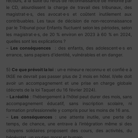
recours, à la suite du refus de reconnaissance de minorité par
le CD, alourdissent la charge de travail des tribunaux, des
magistrat·e·s, des avocat·e·s et coûtent inutilement aux
contribuables. Les taux de décision de non-reconnaissance
par le Tribunal pour Enfants fluctuent selon les périodes, selon
les magistrat·e·s, de 20 % environ en 2023 à 60 % en 2024,
quelles sont les explications ?
–
Les conséquences
: des enfants, des adolescent·e·s en
errance, sans papiers d’identité, vulnérables et en danger.
5)
Ce que prévoit la loi
: un·e mineur·e reconnu·e et confié·e à
l’ASE ne devrait pas passer plus de 2 mois en hôtel. Il/elle doit
avoir un accompagnement et une prise en charge globale
(décrets de la loi Taquet du 16 février 2024).
–
La réalité
: l’hébergement à l’hôtel peut durer des mois, sans
accompagnement éducatif, sans inscription scolaire, ni
formation professionnelle y compris pour les moins de 16 ans.
–
Les conséquences
: une attente inutile, une perte de
temps, de chance, une entrave à l’intégration même si des
citoyens solidaires proposent des cours, des activités, du
bénévolat, un soutien moral et humain.