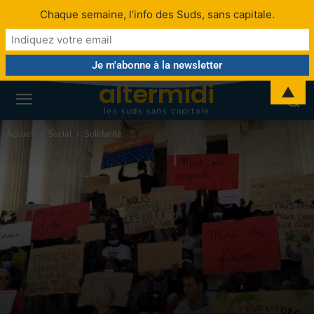
Chaque semaine, l’info des Suds, sans capitale.
altermidi
▲
les suds sans capitale
Accueil
Social
Solidarité
Politique
Collectivité territoriale
Société
Enfance
Social
Solidarité
Après le décès d’Awa une