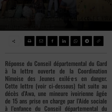
mineure isolée:
Le département du Gard
répond à la Coordination des
Jeunes exilé.e.s
Par
Redaction
-
11 février 2025
Réponse du Conseil départemental du Gard
à la lettre ouverte de la Coordination
.
.
Nîmoise des Jeunes exilé
e
s en danger.
Cette lettre (voir ci-dessous) fait suite au
décès d’Awa, une mineure ivoirienne âgée
de 15 ans prise en charge par l’Aide sociale
à l’enfance du
Conseil départemental du