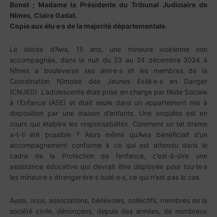
Bonet ; Madame la Présidente du Tribunal Judiciaire de
Nîmes, Claire Gadat.
.
.
Copie aux élu
e
s de la majorité départementale.
Le décès d’Awa, 15 ans, une mineure ivoirienne non
accompagnée, dans la nuit du 23 au 24 décembre 2024 à
Nîmes a bouleversé ses ami·e·s et les membres de la
Coordination Nîmoise des Jeunes Exilé·e·s en Danger
(CNJED). L’adolescente était prise en charge par l’Aide Sociale
à l’Enfance (ASE) et était seule dans un appartement mis à
disposition par une maison d’enfants. Une enquête est en
cours qui établira les responsabilités. Comment un tel drame
a-t-il été possible ? Alors même qu’Awa bénéficiait d’un
accompagnement conforme à ce qui est attendu dans le
cadre de la Protection de l’enfance, c’est-à-dire une
assistance éducative qui devrait être déployée pour tou·te·s
les mineur·e·s étranger·ère·s isolé·e·s, ce qui n’est pas le cas.
Aussi, nous, associations, bénévoles, collectifs, membres de la
société civile, dénonçons, depuis des années, de nombreux