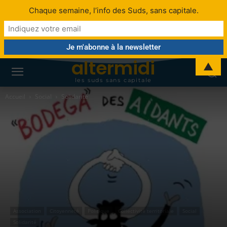
Chaque semaine, l’info des Suds, sans capitale.
altermidi
▲
les suds sans capitale
Accueil
Social
Solidarité
Association
Citoyenneté
Politique
Collectivité territoriale
Social
Solidarité