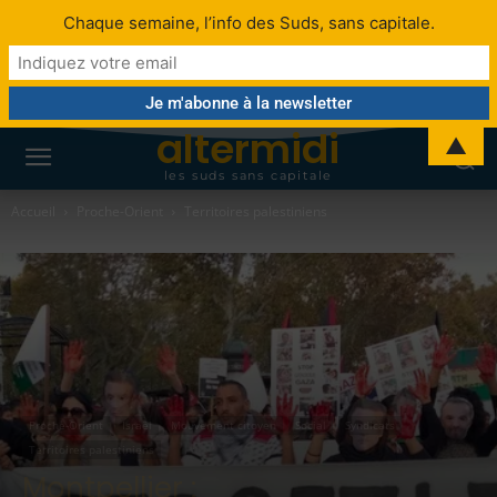
Chaque semaine, l’info des Suds, sans capitale.
altermidi
▲
les suds sans capitale
Accueil
Proche-Orient
Territoires palestiniens
Proche-Orient
Israël
Mouvement citoyen
Social
Syndicats
Territoires palestiniens
Montpellier :