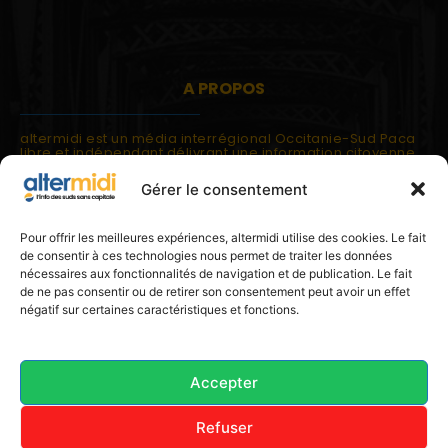
A PROPOS
altermidi est un média interrégional Occitanie-Sud Paca
libre et indépendant délivrant une information citoyenne
et participative.
Gérer le consentement
altermidi est ouvert sur les suds, la méditerranée,
l'europe.
altermidi aborde des thématiques globales évaluées à
Pour offrir les meilleures expériences, altermidi utilise des cookies. Le fait
partir des constats de terrain ou d'analyses à l'échelon
de consentir à ces technologies nous permet de traiter les données
local.
nécessaires aux fonctionnalités de navigation et de publication. Le fait
altermidi c'est l'information capitale, sans capitale.
de ne pas consentir ou de retirer son consentement peut avoir un effet
négatif sur certaines caractéristiques et fonctions.
Contactez nous:
contact@altermidi.org
Accepter
Refuser