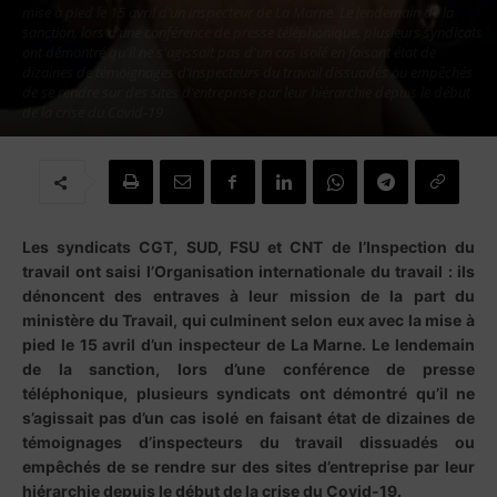
mise à pied le 15 avril d’un inspecteur de La Marne. Le lendemain de la
sanction, lors d’une conférence de presse téléphonique, plusieurs syndicats
ont démontré qu'il ne s'agissait pas d'un cas isolé en faisant état de
dizaines de témoignages d’inspecteurs du travail dissuadés ou empêchés
de se rendre sur des sites d’entreprise par leur hiérarchie depuis le début
de la crise du Covid-19.
Par
Redaction
-
21 avril 2020
Les syndicats CGT, SUD, FSU et CNT de l’Inspection du
travail ont saisi l’Organisation internationale du travail : ils
dénoncent des entraves à leur mission de la part du
ministère du Travail, qui culminent selon eux avec la mise à
pied le 15 avril d’un inspecteur de La Marne. Le lendemain
de la sanction, lors d’une conférence de presse
téléphonique, plusieurs syndicats ont démontré qu’il ne
s’agissait pas d’un cas isolé en faisant état de dizaines de
témoignages d’inspecteurs du travail dissuadés ou
empêchés de se rendre sur des sites d’entreprise par leur
hiérarchie depuis le début de la crise du Covid-19.