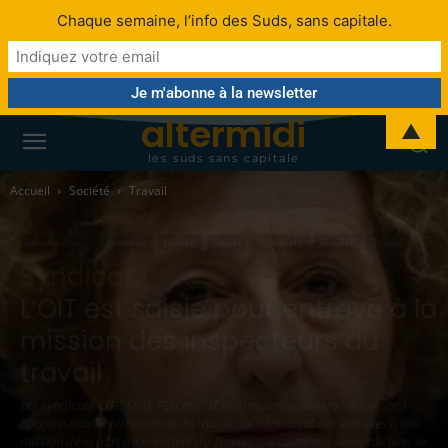
Chaque semaine, l’info des Suds, sans capitale.
altermidi
▲
les suds sans capitale
Accueil
Société
Travail
Coronavirus
Économie
Justice
Social
Syndicats
Société
Travail
Syndicat:
L’OIT est saisie pour entrave à la
mission des inspecteurs du
travail
Les syndicats CGT, SUD, FSU et CNT de l’Inspection du travail ont saisi
l’Organisation internationale du travail : ils dénoncent des entraves à leur
mission de la part du ministère du Travail, qui culminent selon eux avec la