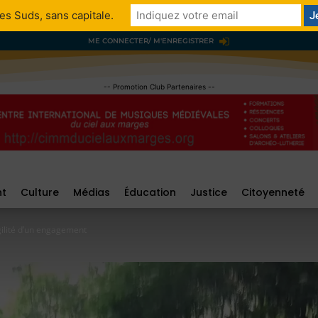
es Suds, sans capitale.
ME CONNECTER/ M'ENREGISTRER
-- Promotion Club Partenaires --
nt
Culture
Médias
Éducation
Justice
Citoyenneté
agilité d’un engagement