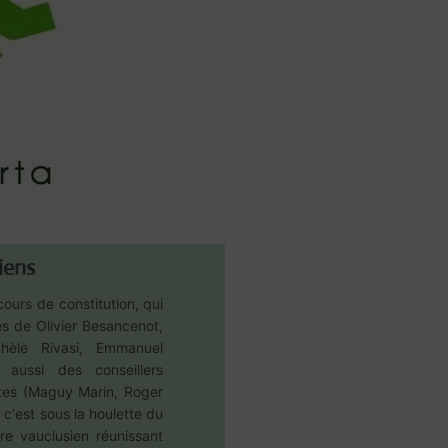
iens
ours de constitution, qui
es de Olivier Besancenot,
chèle Rivasi, Emmanuel
aussi des conseillers
stes (Maguy Marin, Roger
c'est sous la houlette du
ire vauclusien réunissant