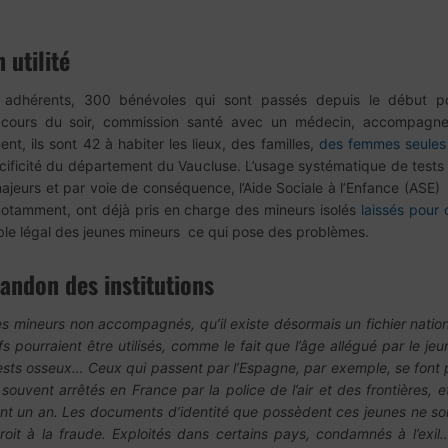
 utilité
 adhérents, 300 bénévoles qui sont passés depuis le début po
n, cours du soir, commission santé avec un médecin, accompagne
, ils sont 42 à habiter les lieux, des familles,
des femmes seules
pécificité du département du Vaucluse. L’usage systématique de test
jeurs et par voie de conséquence, l’Aide Sociale à l’Enfance (ASE) le
otamment, ont déjà pris en charge des mineurs isolés
laissés pour 
ble légal des jeunes mineurs ce qui pose des problèmes.
andon des institutions
mineurs non accompagnés, qu’il existe désormais un fichier national.
ifs pourraient être utilisés, comme le fait que l’âge allégué par le
tests osseux… Ceux qui passent par l’Espagne, par exemple, se font
souvent arrêtés en France par la police de l’air et des frontières, et
ndant un an. Les documents d’identité que possèdent ces jeunes ne 
roit à la fraude. Exploités dans certains pays, condamnés à l’exil