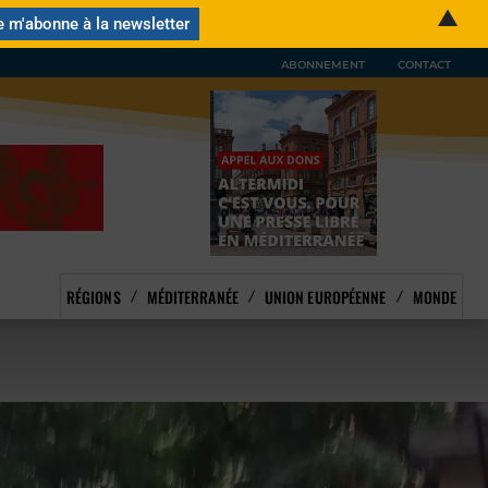
▲
ABONNEMENT
CONTACT
RÉGIONS
MÉDITERRANÉE
UNION EUROPÉENNE
MONDE