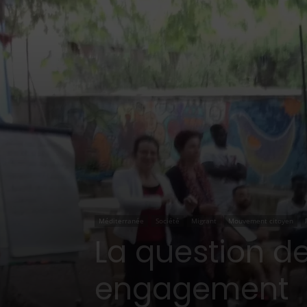
Méditerranée
Société
Migrant
Mouvement citoyen
La question de 
engagement