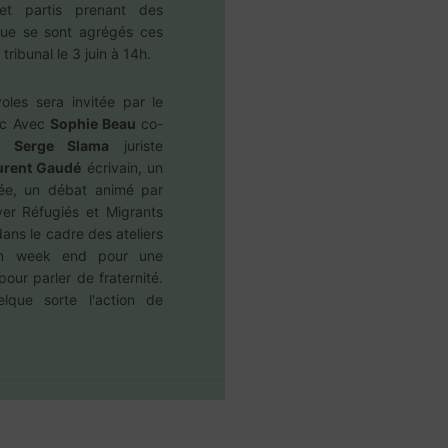
s et partis prenant des
, que se sont agrégés ces
tribunal le 3 juin à 14h.
oles sera invitée par le
vec Avec
Sophie Beau
co-
e,
Serge Slama
juriste
urent Gaudé
écrivain, un
ée, un débat animé par
er Réfugiés et Migrants
ans le cadre des ateliers
un week end pour une
pour parler de fraternité.
elque sorte l'action de