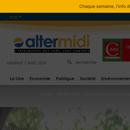
Chaque semaine, l’info d
PLUS
recherche
vendredi 7 août 2026
La Une
Économie
Politique
Société
Environneme
Accueil
Méditerranée
La question de l’accueil, fr