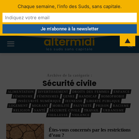
Chaque semaine, l’info des Suds, sans capitale.
altermidi
▲
les suds sans capitale
Archive de la catégorie :
Sécurité civile
ALIMENTATION
DIVERTISSEMENT
DROITS DES FEMMES
ENFANCE
FÉMINISME
FÉMINISMES
GENRE
HANDICAP
HOMOPHOBIE
INSÉCURITÉ NUMÉRIQUE
JEUNESSE
LIBERTÉ PUBLIQUE
LOGEMENT
MIGRANT
MOBILITÉ
PAUVRETÉ
PRISON
RACISME
RELIGION
SANTÉ
SÉCURITÉ CIVILE
TRAVAIL
URBANISME
VIEILLESSE
VIOLENCE
Êtes-vous concernés par les restrictions
d’eau ?