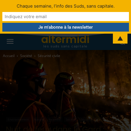
Chaque semaine, l’info des Suds, sans capitale.
altermidi
▲
les suds sans capitale
Accueil
Société
Sécurité civile
Environnement
Nature
Incendie
Société
Sécurité civile
Nuit de feux dans le Gard :