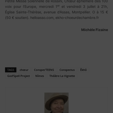
Petite Messe Solennelle de Rossini, Chœur éphémère des 100
er
voix pour l’Europe, mercredi 1
et vendredi 3 juillet à 21h,
Église Sainte-Thérèse, avenue d’Assas, Montpellier. O à 15 €
(50 € soutien). helloasso.com, ekho-choeurdechambre.fr
Michèle Fizaine
TAGS
chœur
Conspec’TEENS
Conspectus
Êkhô
God’Spell Project
Nîmes
Théâtre La Vignette