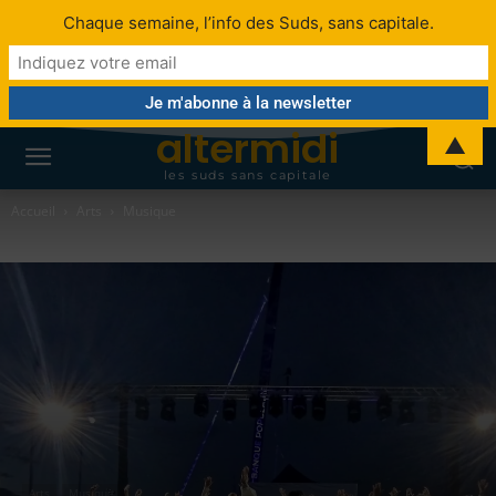
Chaque semaine, l’info des Suds, sans capitale.
altermidi
▲
les suds sans capitale
Accueil
Arts
Musique
Arts
Musique