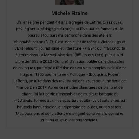
Michele Fizaine
J’ai enseigné pendant 44 ans, agrégée de Lettres Classiques,
privilégiant la pédagogie du projet et l’évaluation formative. Je
poursuis toujours ma démarche dans des ateliers
d’alphabétisation (FLE). C’est mon sujet de thèse « Victor Hugo et
L’Evénement : journalisme et littérature » (1994) qui m’a conduite
à écrire dans La Marseillaise dès 1985 (tous sujets), puis à Midi
Libre de 1993 à 2023 (Culture). J’ai aussi publié dans des actes
de colloques, participé à l’édition des œuvres complètes de Victor
Hugo en 1985 pour le tome « Politique » (Bouquins, Robert
Laffont), ensuite dans des revues régionales, et pour une série de
France 2 en 2017. Après des études classiques de piano et de
chant, j’ai fait partie d’ensembles de musique baroque et
médiévale, formée aux musiques trad occitanes et catalanes, au
hautbois languedocien, au répertoire de joutes, au rap sétois.
Mes passions et convictions me dirigent donc vers le domaine
culturel et les questions sociales.