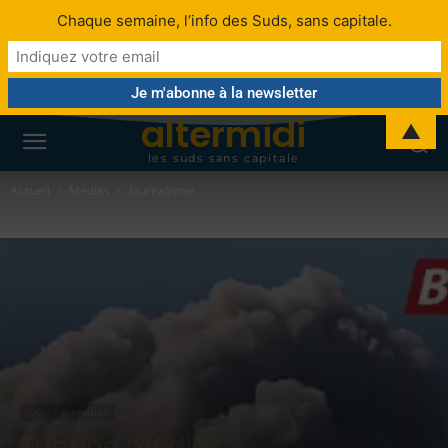
Chaque semaine, l’info des Suds, sans capitale.
altermidi
▲
les suds sans capitale
Accueil
Médias
Journalisme
(Dés) Information
Tribune médias: