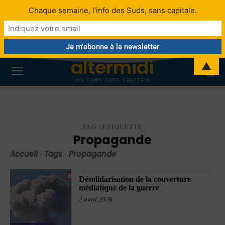
Chaque semaine, l’info des Suds, sans capitale.
altermidi
▲
les suds sans capitale
TAG / ETIQUETTE
Propagande
Accueil
Tags
Propagande
Désolidarisation de la couverture
médiatique de la guerre
2 avril 2026