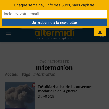
Chaque semaine, l’info des Suds, sans capitale.
altermidi
▲
les suds sans capitale
TAG / ETIQUETTE
Information
Accueil
Tags
Information
Désolidarisation de la couverture
médiatique de la guerre
2 avril 2026