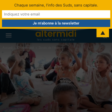
Chaque semaine, l’info des Suds, sans capitale.
altermidi
▲
les suds sans capitale
Accueil
Citoyenneté
Droits de l'Homme