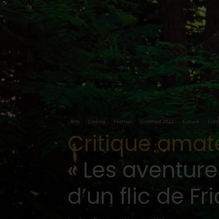
Arts
Cinéma
Festival
Cinemed 2022
Culture
Crit
Critique amat
« Les aventure
d’un flic de Fri