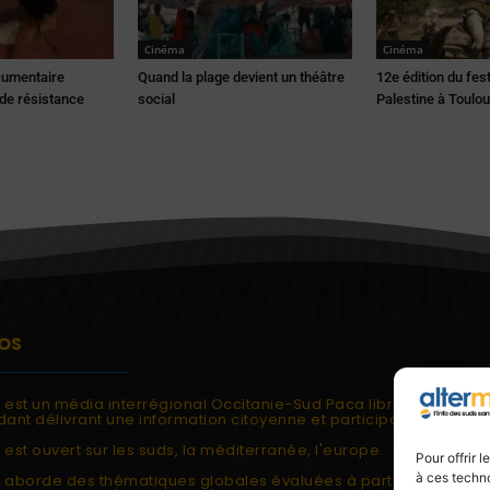
Cinéma
Cinéma
ocumentaire
Quand la plage devient un théâtre
12e édition du fest
e résistance
social
Palestine à Toulo
OS
i est un média interrégional Occitanie-Sud Paca libre et
ant délivrant une information citoyenne et participative.
 est ouvert sur les suds, la méditerranée, l'europe.
Pour offrir 
à ces techno
i aborde des thématiques globales évaluées à partir des