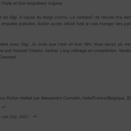
Italie et d’un enquêteur original.
2
ant de Gigi. À cause du doigt crochu. Le cerbère
de l’accès m’a dem
nde enquête policière. Action accès réfuté futé je vais manger des
nt avec Gigi. Je crois que c’est un bon film. Vous savez où me 
notre ami Youssef Chebbi, Ashkal. Long métrage en compétition. Vendr
Cinemed.
cu-fiction réalisé par Alessandro Comodin, Italie/France/Belgique, 2
 Jok City
, 2021.