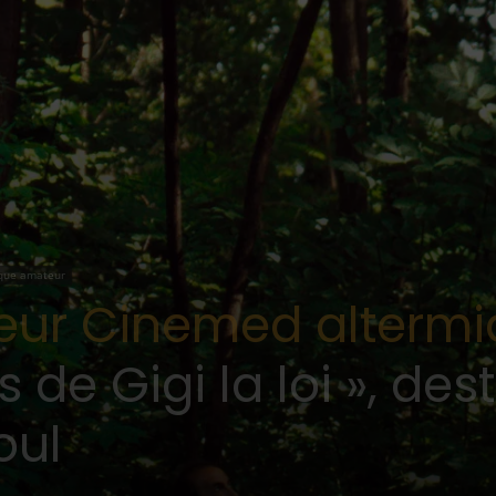
ique amateur
eur Cinemed altermid
s de Gigi la loi », de
oul