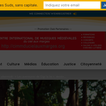
es Suds, sans capitale.
ME CONNECTER/ M'ENREGISTRER
-- Promotion Club Partenaires --
nt
Culture
Médias
Éducation
Justice
Citoyenneté
termidi : « Les aventures de Gigi la loi », destin...