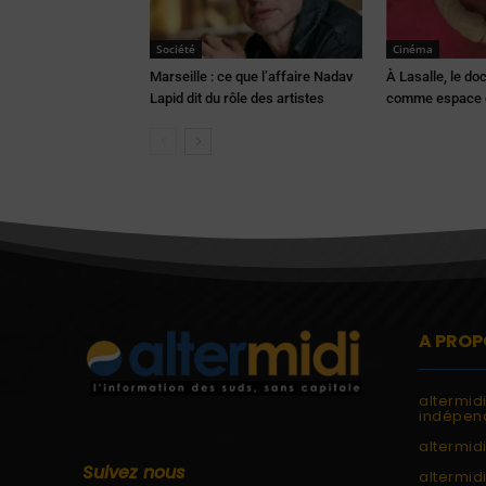
Société
Cinéma
Marseille : ce que l’affaire Nadav
À Lasalle, le d
Lapid dit du rôle des artistes
comme espace d
A PROP
altermid
indépend
altermidi
Suivez nous
altermid