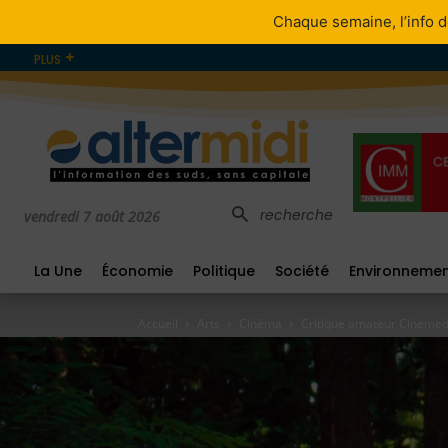
Chaque semaine, l’info d
PLUS
recherche
vendredi 7 août 2026
La Une
Économie
Politique
Société
Environneme
Accueil
Arts
Cinéma
Critique amateur Cinemed al