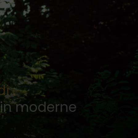
i :
stin moderne