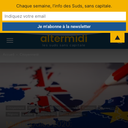
Chaque semaine, l’info des Suds, sans capitale.
altermidi
▲
les suds sans capitale
Accueil
Citoyenneté
Citoyenneté
Politique
Collectivité territoriale
Élections
Municipales
Régions
Europe
Royaume-Uni
Union Européenne
Municipales 2020: