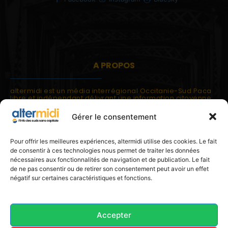
A PROPOS
altermidi est un média interrégional Occitanie-Sud Paca
libre et indépendant délivrant une information citoyenne
et participative.
Gérer le consentement
altermidi est ouvert sur les suds, la méditerranée,
l'europe.
altermidi aborde des thématiques globales évaluées à
Pour offrir les meilleures expériences, altermidi utilise des cookies. Le fait
partir des constats de terrain ou d'analyses à l'échelon
de consentir à ces technologies nous permet de traiter les données
local.
nécessaires aux fonctionnalités de navigation et de publication. Le fait
altermidi c'est l'information capitale, sans capitale.
de ne pas consentir ou de retirer son consentement peut avoir un effet
négatif sur certaines caractéristiques et fonctions.
Contactez nous:
contact@altermidi.org
Accepter