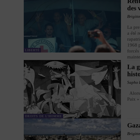
Rent
des 
Brigitt
La pre
a été 
rapatr
1968 p
LIBERTÉ
forcés
mainte
La g
hist
Sapho 
Alors 
Paix »
DROITS DE L'HOMME
Gaza
Brigitt