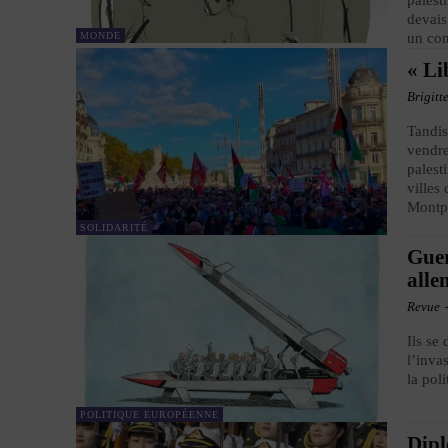
palest
devais
MONDE
un con
« Li
Brigitt
Tandis
vendre
palest
villes
Montpe
SOLIDARITÉ
Guer
all
Revue
Ils se
l’inva
la pol
POLITIQUE EUROPÉENNE
Dipl