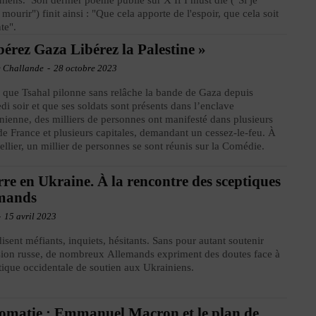
iniens. Son dernier poème publié sur X If I must die ("Si je
 mourir") finit ainsi : "Que cela apporte de l'espoir, que cela soit
te".
bérez Gaza Libérez la Palestine »
e Challande
-
28 octobre 2023
 que Tsahal pilonne sans relâche la bande de Gaza depuis
di soir et que ses soldats sont présents dans l’enclave
inienne, des milliers de personnes ont manifesté dans plusieurs
 de France et plusieurs capitales, demandant un cessez-le-feu. À
llier, un millier de personnes se sont réunis sur la Comédie.
re en Ukraine. À la rencontre des sceptiques
emands
-
15 avril 2023
 disent méfiants, inquiets, hésitants. Sans pour autant soutenir
sion russe, de nombreux Allemands expriment des doutes face à
itique occidentale de soutien aux Ukrainiens.
omatie : Emmanuel Macron et le plan de