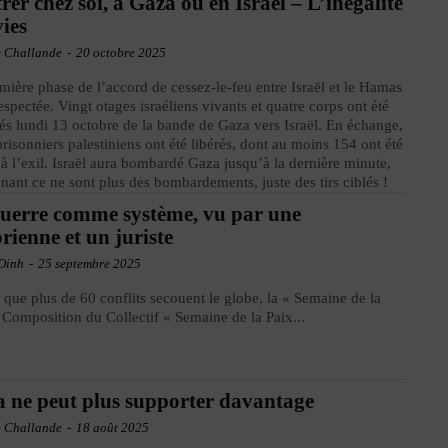
rer chez soi, à Gaza ou en Israël – L’inégalité
vies
e Challande
-
20 octobre 2025
mière phase de l’accord de cessez-le-feu entre Israël et le Hamas
respectée. Vingt otages israéliens vivants et quatre corps ont été
iés lundi 13 octobre de la bande de Gaza vers Israël. En échange,
risonniers palestiniens ont été libérés, dont au moins 154 ont été
 à l’exil. Israël aura bombardé Gaza jusqu’à la dernière minute,
nant ce ne sont plus des bombardements, juste des tirs ciblés !
uerre comme système, vu par une
orienne et un juriste
Dinh
-
25 septembre 2025
que plus de 60 conflits secouent le globe, la « Semaine de la
 Composition du Collectif « Semaine de la Paix...
 ne peut plus supporter davantage
e Challande
-
18 août 2025