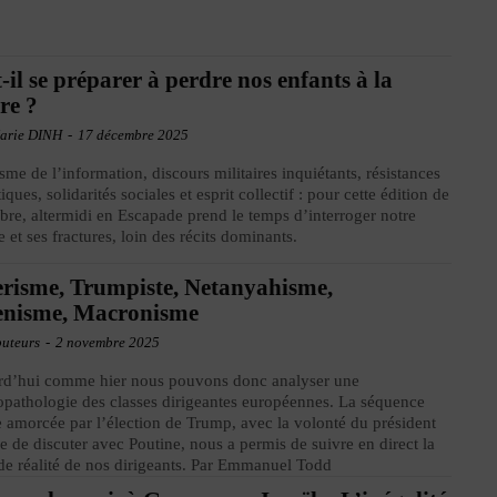
-il se préparer à perdre nos enfants à la
re ?
arie DINH
-
17 décembre 2025
isme de l’information, discours militaires inquiétants, résistances
ques, solidarités sociales et esprit collectif : pour cette édition de
re, altermidi en Escapade prend le temps d’interroger notre
 et ses fractures, loin des récits dominants.
erisme, Trumpiste, Netanyahisme,
enisme, Macronisme
buteurs
-
2 novembre 2025
rd’hui comme hier nous pouvons donc analyser une
pathologie des classes dirigeantes européennes. La séquence
e amorcée par l’élection de Trump, avec la volonté du président
le de discuter avec Poutine, nous a permis de suivre en direct la
 de réalité de nos dirigeants. Par Emmanuel Todd