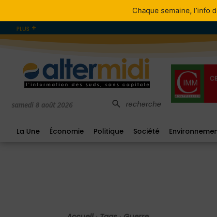
Chaque semaine, l’info d
PLUS
recherche
samedi 8 août 2026
La Une
Économie
Politique
Société
Environneme
Accueil
Tags
Guerre