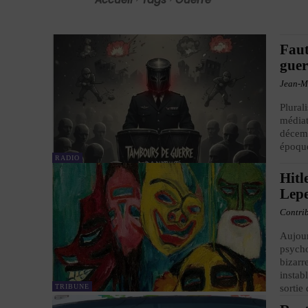
Faut
guer
Jean-M
Plural
médiati
décemb
époque
RADIO
Hitl
Lep
Contri
Aujou
psycho
bizarr
instab
TRIBUNE
sortie