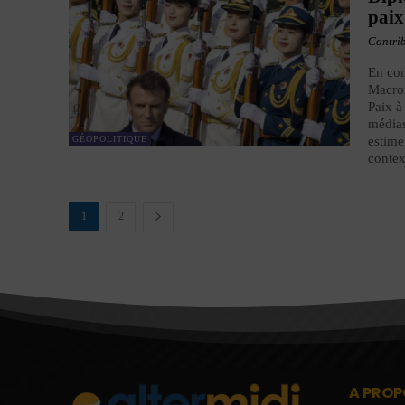
paix
Contri
En con
Macro
Paix à
médias
GÉOPOLITIQUE
estime
contex
1
2
A PROP