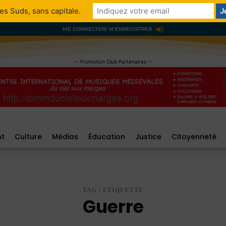
es Suds, sans capitale.
ME CONNECTER/ M'ENREGISTRER
-- Promotion Club Partenaires --
nt
Culture
Médias
Éducation
Justice
Citoyenneté
TAG / ETIQUETTE
Guerre