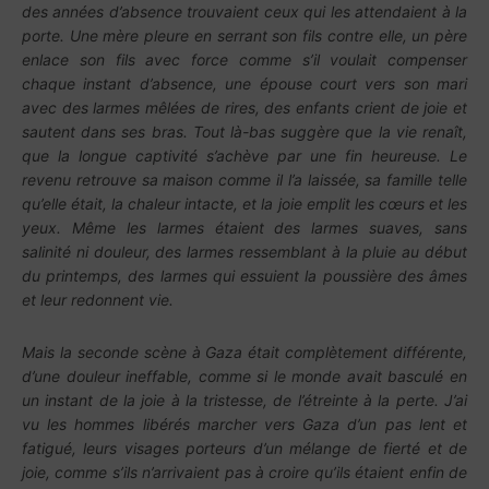
des années d’absence trouvaient ceux qui les attendaient à la
porte. Une mère pleure en serrant son fils contre elle, un père
enlace son fils avec force comme s’il voulait compenser
chaque instant d’absence, une épouse court vers son mari
avec des larmes mêlées de rires, des enfants crient de joie et
sautent dans ses bras. Tout là-bas suggère que la vie renaît,
que la longue captivité s’achève par une fin heureuse. Le
revenu retrouve sa maison comme il l’a laissée, sa famille telle
qu’elle était, la chaleur intacte, et la joie emplit les cœurs et les
yeux. Même les larmes étaient des larmes suaves, sans
salinité ni douleur, des larmes ressemblant à la pluie au début
du printemps, des larmes qui essuient la poussière des âmes
et leur redonnent vie.
Mais la seconde scène à Gaza était complètement différente,
d’une douleur ineffable, comme si le monde avait basculé en
un instant de la joie à la tristesse, de l’étreinte à la perte. J’ai
vu les hommes libérés marcher vers Gaza d’un pas lent et
fatigué, leurs visages porteurs d’un mélange de fierté et de
joie, comme s’ils n’arrivaient pas à croire qu’ils étaient enfin de