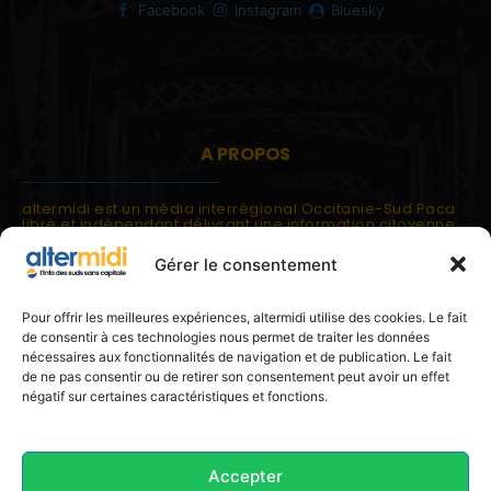
Facebook
Instagram
Bluesky
A PROPOS
altermidi est un média interrégional Occitanie-Sud Paca
libre et indépendant délivrant une information citoyenne
et participative.
Gérer le consentement
altermidi est ouvert sur les suds, la méditerranée,
l'europe.
altermidi aborde des thématiques globales évaluées à
Pour offrir les meilleures expériences, altermidi utilise des cookies. Le fait
partir des constats de terrain ou d'analyses à l'échelon
de consentir à ces technologies nous permet de traiter les données
local.
nécessaires aux fonctionnalités de navigation et de publication. Le fait
altermidi c'est l'information capitale, sans capitale.
de ne pas consentir ou de retirer son consentement peut avoir un effet
négatif sur certaines caractéristiques et fonctions.
Contactez nous:
contact@altermidi.org
Accepter