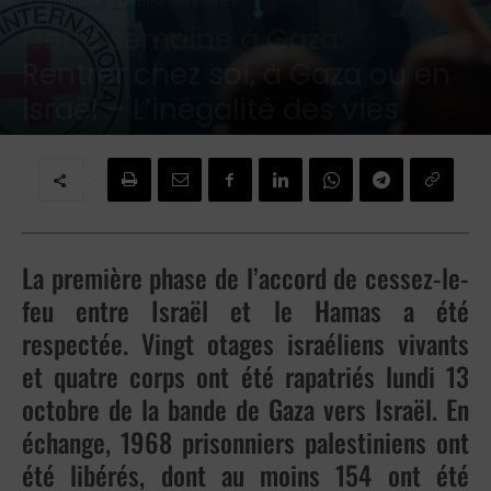
Contributions
Contributions Violence
Cette semaine à Gaza:
Rentrer chez soi, à Gaza ou en
Israël – L’inégalité des vies
Par
Brigitte Challande
-
20 octobre 2025
La première phase de l’accord de cessez-le-
feu entre Israël et le Hamas a été
respectée. Vingt otages israéliens vivants
et quatre corps ont été rapatriés lundi 13
octobre de la bande de Gaza vers Israël. En
échange, 1968 prisonniers palestiniens ont
été libérés, dont au moins 154 ont été