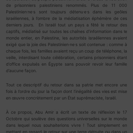
de prisonniers palestiniens renommés. Plus de 11 000
.
.
.
.
Palestinien
ne
s sont toujours détenu
e
s dans les geôles
israéliennes, à l’ombre de la médiatisation éphémère de ces
derniers jours. En Israël tout un pays a fêté le retour des
captifs, médiatisé sur toutes les chaînes d’information dans le
monde entier, en Palestine, les autorités israéliennes avaient
.
exigé que la joie des Palestinien·ne
s soit contenue : comme à
chaque fois, les familles avaient reçu un coup de téléphone, la
veille, interdisant toute célébration, certains prisonniers étant
d’office expulsés en Égypte sans pouvoir revoir leur famille
d’aucune façon.
Tout ce descriptif du retour dans sa patrie met encore une
fois à l’ordre du jour la façon dont l’inégalité des vies est mise
en œuvre concrètement par un État suprémaciste, Israël.
À ce propos, Abu Amir a écrit un texte de réflexion le 17
Octobre qui soulève des questions universelles sur le monde
dans lequel nous souhaiterions vivre ! Tout simplement en
mettant en regard le retour sur une terre détruite ou dans un