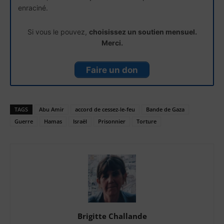
enraciné.
Si vous le pouvez,
choisissez un soutien mensuel.
Merci.
Faire un don
TAGS
Abu Amir
accord de cessez-le-feu
Bande de Gaza
Guerre
Hamas
Israël
Prisonnier
Torture
Brigitte Challande