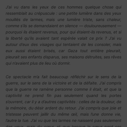
J’ai vu dans les yeux de ces hommes quelque chose qui
ressemblait au crépuscule : une petite lumière dans des yeux
mouillés de larmes, mais une lumière triste, sans chaleur,
comme s’ils se demandaient en silence — douloureusement —
pourquoi ils étaient revenus, pour qui étaient-ils revenus, et si
la liberté qu’ils avaient tant espérée valait ce prix ? J’ai vu
autour d’eux des visages qui tentaient de les consoler, mais
eux aussi étaient brisés, car Gaza tout entière pleurait,
pleurait ses enfants disparus, ses maisons détruites, ses rêves
qui n’avaient plus de lieu où dormir.
Ce spectacle m’a fait beaucoup réfléchir sur le sens de la
guerre, sur le sens de la victoire et de la défaite. J’ai compris
que la guerre ne ramène personne comme il était, et que la
captivité ne prend fin pas seulement quand les portes
s’ouvrent, car il y a d’autres captivités : celles de la douleur, de
la mémoire, du désir ardent du retour. J’ai compris que joie et
tristesse peuvent jaillir du même œil, mais l’une donne vie,
l’autre la tue. J’ai vu que les larmes ne naissent pas seulement
des yeux, mais du cœur, et que lorsque le cœur perd ses