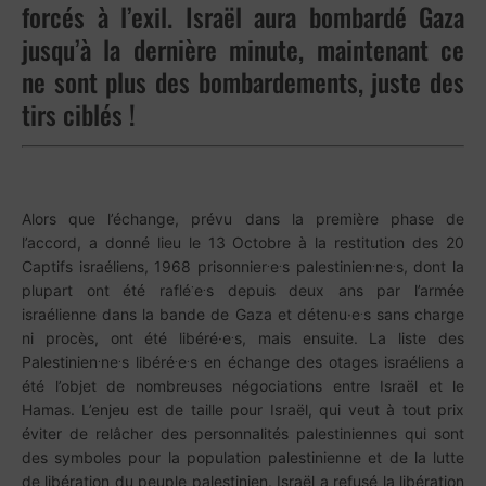
forcés à l’exil. Israël aura bombardé Gaza
jusqu’à la dernière minute, maintenant ce
ne sont plus des bombardements, juste des
tirs ciblés !
Alors que l’échange, prévu dans la première phase de
l’accord, a donné lieu le 13 Octobre à la restitution des 20
.
.
.
.
Captifs israéliens, 1968 prisonnier
e
s palestinien
ne
s, dont la
·
.
plupart ont été raflé
e
s depuis deux ans par l’armée
.
israélienne dans la bande de Gaza et détenu·e
s sans charge
.
ni procès, ont été libéré·e
s, mais ensuite. La liste des
.
.
.
.
Palestinien
ne
s libéré
e
s en échange des otages israéliens a
été l’objet de nombreuses négociations entre Israël et le
Hamas. L’enjeu est de taille pour Israël, qui veut à tout prix
éviter de relâcher des personnalités palestiniennes qui sont
des symboles pour la population palestinienne et de la lutte
de libération du peuple palestinien. Israël a refusé la libération