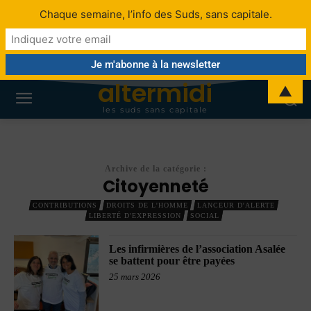
Chaque semaine, l’info des Suds, sans capitale.
altermidi
▲
les suds sans capitale
Archive de la catégorie :
Citoyenneté
CONTRIBUTIONS
DROITS DE L'HOMME
LANCEUR D'ALERTE
LIBERTÉ D'EXPRESSION
SOCIAL
Les infirmières de l’association Asalée
se battent pour être payées
25 mars 2026