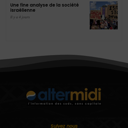
Une fine analyse de la société
israélienne
Il y a 4 jours
Suivez nous