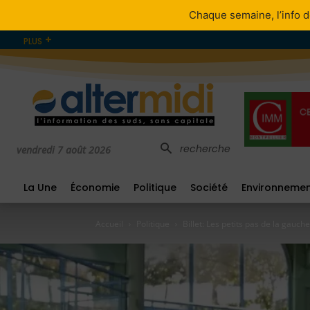
Chaque semaine, l’info d
PLUS
recherche
vendredi 7 août 2026
La Une
Économie
Politique
Société
Environneme
Accueil
Politique
Billet: Les petits pas de la gauch