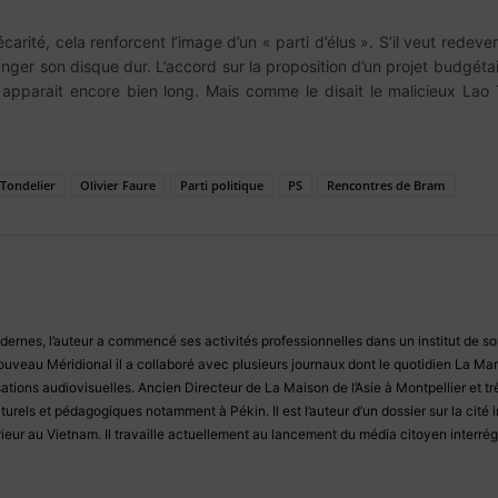
carité, cela renforcent l’image d’un « parti d’élus ». S’il veut redeveni
hanger son disque dur. L’accord sur la proposition d’un projet budgét
 apparait encore bien long. Mais comme le disait le malicieux Lao
Tondelier
Olivier Faure
Parti politique
PS
Rencontres de Bram
dernes, l’auteur a commencé ses activités professionnelles dans un institut de so
ouveau Méridional il a collaboré avec plusieurs journaux dont le quotidien La Marsei
isations audiovisuelles. Ancien Directeur de La Maison de l’Asie à Montpellier et trè
rels et pédagogiques notamment à Pékin. Il est l’auteur d’un dossier sur la cité
eur au Vietnam. Il travaille actuellement au lancement du média citoyen interrégi