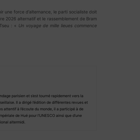
r une force d’alternance, le parti socialiste doit
aire 2026 alternatif et le rassemblement de Bram
 Tseu : «
Un voyage de mille lieues commence
ndage parisien et s’est tourné rapidement vers la
llaise. Il a dirigé l’édition de différentes revues et
s attentif à l’écoute du monde, il a participé à de
 impériale de Hué pour l’UNESCO ainsi que d’une
onal altermidi.