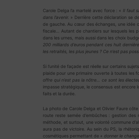
Carole Delga l’a martelé avec force : «
Il faut 
dans l’avenir.
» Derrière cette déclaration se de
de gauche. Au cœur des échanges, une idée centra
fiscale… Autant de chantiers sur lesquels les 
dans les urnes, mais aussi dans les choix budgé
200 milliards d’euros pendant ces huit dernière
les retraités, les plus jeunes ? Ce n’est pas poss
Si l’unité de façade est réelle sur certains suje
plaide pour une primaire ouverte à toutes les
offre qui n’est pas la nôtre… ce sont les électe
impasse stratégique, le consensus est encore lo
faits et la durée.
La photo de Carole Delga et Olivier Faure côte
route reste semée d’embûches : gestion des m
méthode, et surtout, une volonté commune d’all
aura pas de victoire. Au sein du PS, la rhétor
cosmétiques permettant de «
donner le change