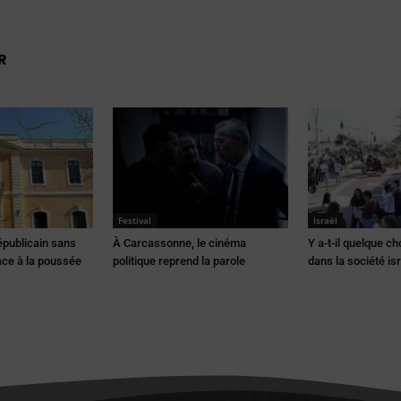
R
Festival
Israël
républicain sans
À Carcassonne, le cinéma
Y a-t-il quelque c
ce à la poussée
politique reprend la parole
dans la société is