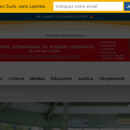
es Suds, sans capitale.
ME CONNECTER/ M'ENREGISTRER
-- Promotion Club Partenaires --
nt
Culture
Médias
Éducation
Justice
Citoyenneté
e sans LFI à Bram