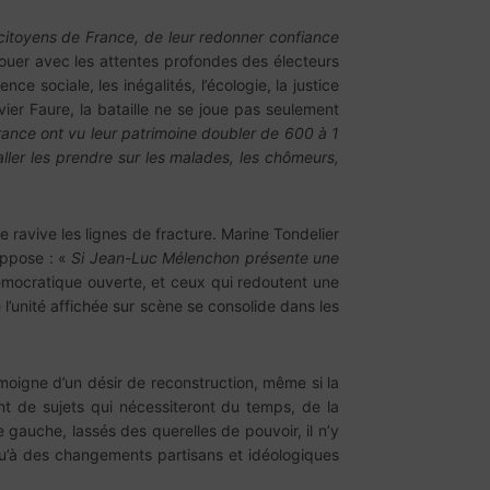
ux citoyens de France, de leur redonner confiance
nouer avec les attentes profondes des électeurs
e sociale, les inégalités, l’écologie, la justice
ier Faure, la bataille ne se joue pas seulement
France ont vu leur patrimoine doubler de 600 à 1
ller les prendre sur
les malades, les chômeurs,
le ravive les lignes de fracture. Marine Tondelier
oppose : «
Si Jean-Luc Mélenchon présente une
émocratique ouverte, et ceux qui redoutent une
l’unité affichée sur scène se consolide dans les
moigne d’un désir de reconstruction, même si la
t de sujets qui nécessiteront du temps, de la
gauche, lassés des querelles de pouvoir, il n’y
 qu’à des changements partisans et idéologiques