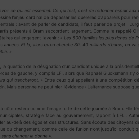
savoir ce qui est essentiel. Ce qui l’est, c’est de redonner espoir a
ssine l’enjeu cardinal de dépasser les querelles d’appareils pour re
le : avant de parler de candidats, il faut parler de projet. L’urgenc
partis présents à Bram s’accordent largement. Comme l’a rappelé Oliv
taires qui engagent l’avenir : «
Les 500 familles les plus riches de 
s années. Et là, alors qu’on cherche 30, 40 milliards d’euros, on va a
ible.
»
ts, la question de la désignation d’un candidat unique à la présidentiel
 forces de gauche, y compris LFI, alors que Raphaël Glucksmann s’y 
urs qui trancheront.
» Entre ceux qui appellent à une compétition d
in. Mais personne ne peut nier l’évidence : L’alternance suppose que 
 à côte restera comme l’image forte de cette journée à Bram. Elle té
unicipales, stratégie face au gouvernement, rapport à LFI… Autan
er au-delà des égos et des structures. Sans écoute des citoyens de 
ique du changement, comme celle de l’union n’ont jusqu’ici conduit
 sans changer la donne
».