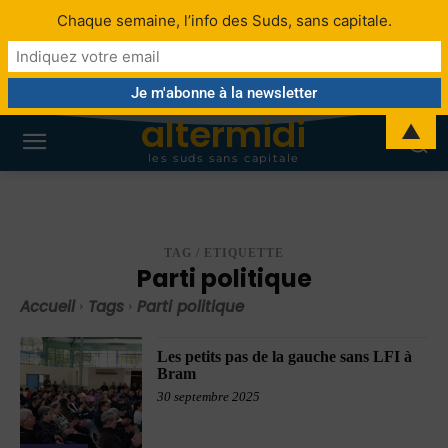
Chaque semaine, l’info des Suds, sans capitale.
altermidi
▲
les suds sans capitale
TAG / ETIQUETTE
Parti politique
Accueil
Tags
Parti politique
Les petits pas de la gauche sans LFI à
Bram
30 septembre 2025