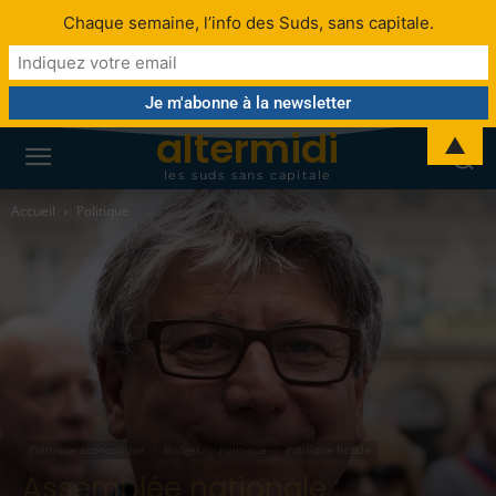
Chaque semaine, l’info des Suds, sans capitale.
altermidi
▲
les suds sans capitale
Accueil
Politique
Politique économique
Budget
Politique
Politique fiscale
Assemblée nationale :