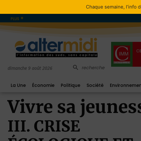
Chaque semaine, l’info d
PLUS
recherche
dimanche 9 août 2026
La Une
Économie
Politique
Société
Environneme
Vivre sa jeuness
III. CRISE