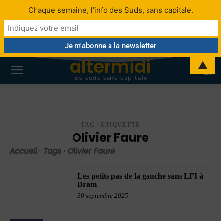
Chaque semaine, l’info des Suds, sans capitale.
altermidi
▲
les suds sans capitale
TAG / ETIQUETTE
Olivier Faure
Accueil
Tags
Olivier Faure
Les petits pas de la gauche sans LFI à
Bram
30 septembre 2025