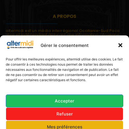
A PROPOS
altermidi est un média interrégional Occitanie-Sud Paca
libre et indépendant délivrant une information citoyenne
et participative.
Gérer le consentement
altermidi est ouvert sur les suds, la méditerranée,
l'europe.
altermidi aborde des thématiques globales évaluées à
Pour offrir les meilleures expériences, altermidi utilise des cookies. Le fait
partir des constats de terrain ou d'analyses à l'échelon
de consentir à ces technologies nous permet de traiter les données
local.
nécessaires aux fonctionnalités de navigation et de publication. Le fait
altermidi c'est l'information capitale, sans capitale.
de ne pas consentir ou de retirer son consentement peut avoir un effet
négatif sur certaines caractéristiques et fonctions.
Contactez nous:
contact@altermidi.org
Accepter
Refuser
© 2025 altermidi.org - Les amis d'altermidi
Mes préférences