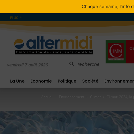
Chaque semaine, l’info d
PLUS
recherche
vendredi 7 août 2026
La Une
Économie
Politique
Société
Environneme
Accueil
Environnement
Climat
Climat: 2024, la