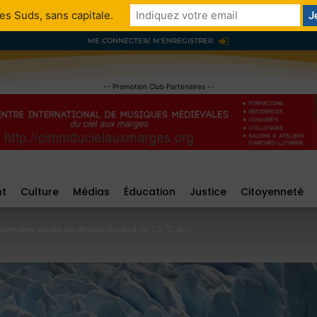
es Suds, sans capitale.
ME CONNECTER/ M'ENREGISTRER
-- Promotion Club Partenaires --
nt
Culture
Médias
Éducation
Justice
Citoyenneté
 première année au-dessus du seuil de 1,5 °C de...