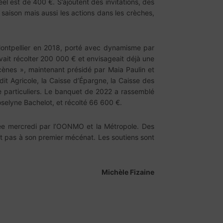
el est de 400 €. S’ajoutent des invitations, des
la saison mais aussi les actions dans les crèches,
Montpellier en 2018, porté avec dynamisme par
vait récolter 200 000 € et envisageait déjà une
ènes », maintenant présidé par Maia Paulin et
it Agricole, la Caisse d’Épargne, la Caisse des
e particuliers. Le banquet de 2022 a rassemblé
Roselyne Bachelot, et récolté 66 600 €.
ntée mercredi par l’OONMO et la Métropole. Des
t pas à son premier mécénat. Les soutiens sont
Michèle Fizaine