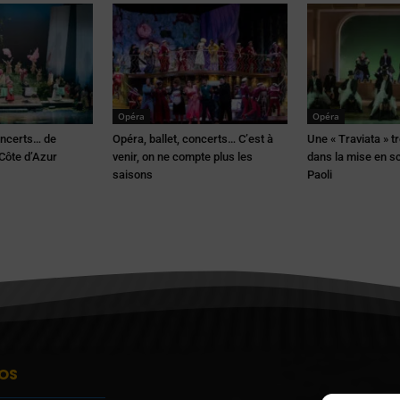
Opéra
Opéra
oncerts… de
Opéra, ballet, concerts… C’est à
Une « Traviata » t
 Côte d’Azur
venir, on ne compte plus les
dans la mise en sc
saisons
Paoli
OS