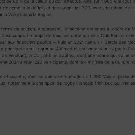
 de 60 % de la valeur du don effectué. Ainsi sur 1 000 € le coût ré
git de combler le déficit, et de soutenir les 300 levers de rideau de 
la Ville et dans la Région.
forme de soutien. Auparavant, le mécénat est entré à l’opéra de 
r Deschamps. Le projet de trois ans porté par ce « Club Berlioz » de
uer aux financiers publics
». Puis en 2021 nait un « Cercle des Méc
principal appui le groupe Altémed et est soutenu aussi par le Créd
e de Verchant, la CCI, et bien d’autres, dont une bonne quinzaine d
vrier 2024 a réuni 220 participants, dont l’ex-ministre de la Culture 
e et social
», c’est ce que vise l’opération « 1 000 Voix », prése
aux, notamment le champion de rugby François Trinh Duc qui n’en es