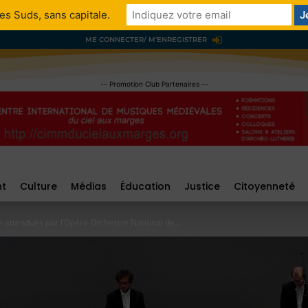
es Suds, sans capitale.
ME CONNECTER/ M'ENREGISTRER
-- Promotion Club Partenaires --
nt
Culture
Médias
Éducation
Justice
Citoyenneté
 » attendues par l’Opéra Orchestre National de...