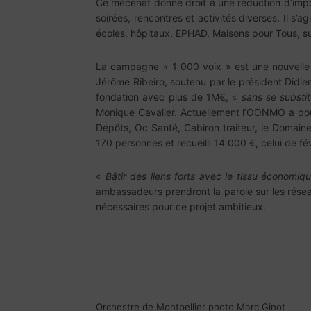
Ce mécénat donne droit à une réduction d’impôts
soirées, rencontres et activités diverses. Il s’a
écoles, hôpitaux, EPHAD, Maisons pour Tous, sur 
La campagne « 1 000 voix » est une nouvelle 
Jérôme Ribeiro, soutenu par le président Didie
fondation avec plus de 1M€, «
sans se substit
Monique Cavalier. Actuellement l’OONMO a pour 
Dépôts, Oc Santé, Cabiron traiteur, le Domain
170 personnes et recueilli 14 000 €, celui de fé
«
Bâtir des liens forts avec le tissu économiqu
ambassadeurs prendront la parole sur les rése
nécessaires pour ce projet ambitieux.
Orchestre de Montpellier photo Marc Ginot