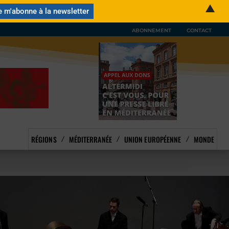
▲
ABONNEMENT
CONTACT
RÉGIONS
MÉDITERRANÉE
UNION EUROPÉENNE
MONDE