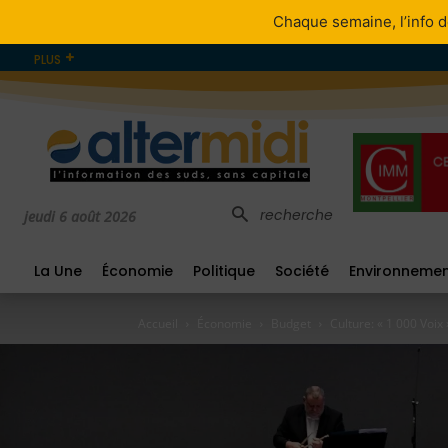
Chaque semaine, l’info d
PLUS
recherche
jeudi 6 août 2026
La Une
Économie
Politique
Société
Environneme
Accueil
Économie
Budget
Culture: « 1 000 Voix