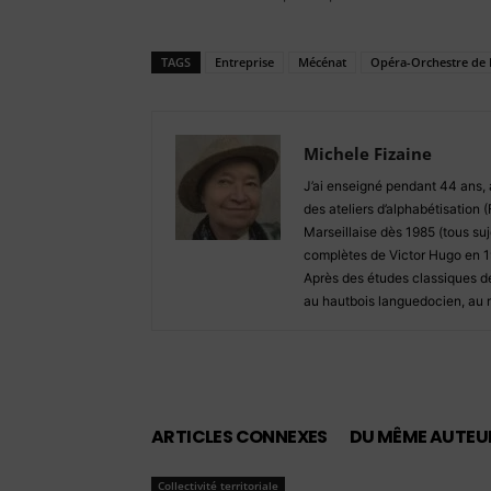
TAGS
Entreprise
Mécénat
Opéra-Orchestre de 
Michele Fizaine
J’ai enseigné pendant 44 ans, 
des ateliers d’alphabétisation 
Marseillaise dès 1985 (tous suj
complètes de Victor Hugo en 19
Après des études classiques de
au hautbois languedocien, au ré
ARTICLES CONNEXES
DU MÊME AUTEU
Collectivité territoriale