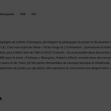
Montpellier
PME
TPE
agrégée de Lettres Classiques, privilégiant la pédagogie du projet et l’évaluatio
(FLE). C’est mon sujet de thèse « Victor Hugo et L’Evénement : journalisme et litté
ets), puis à Midi Libre de 1993 à 2023 (Culture). J’ai aussi publié dans des actes 
85 pour le tome « Politique » (Bouquins, Robert Laffont), ensuite dans des revues
 piano et de chant, j’ai fait partie d’ensembles de musique baroque et médiévale
pertoire de joutes, au rap sétois. Mes passions et convictions me dirigent donc v
R