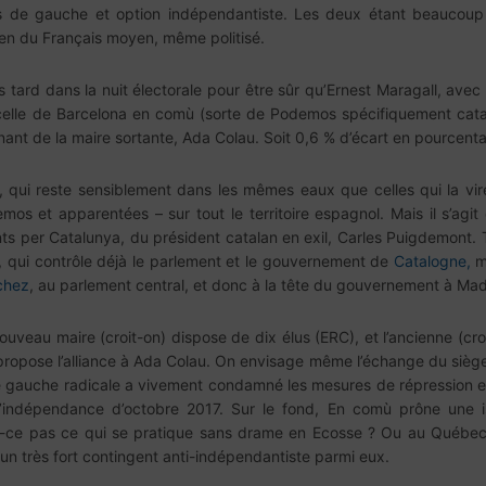
s de gauche et option indépendantiste. Les deux étant beaucoup 
ien du Français moyen, même politisé.
rès tard dans la nuit électorale pour être sûr qu’Ernest Maragall, ave
celle de Barcelona en comù (sorte de Podemos spécifiquement catala
ant de la maire sortante, Ada Colau. Soit 0,6 % d’écart en pourcent
, qui reste sensiblement dans les mêmes eaux que celles qui la vir
 et apparentées – sur tout le territoire espagnol. Mais il s’agit
ts per Catalunya, du président catalan en exil, Carles Puigdemont. 
 qui contrôle déjà le parlement et le gouvernement de
Catalogne,
ma
chez
, au parlement central, et donc à la tête du gouvernement à Mad
 nouveau maire (croit-on) dispose de dix élus (ERC), et l’ancienne 
propose l’alliance à Ada Colau. On envisage même l’échange du siège
e gauche radicale a vivement condamné les mesures de répression et 
’indépendance d’octobre 2017. Sur le fond, En comù prône une is
t-ce pas ce qui se pratique sans drame en Ecosse ? Ou au Québec
 un très fort contingent anti-indépendantiste parmi eux.