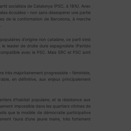
artit socialista de Catalunya (PSC, à 18%). Avec
années écoulées – non sans désespérer une partie
elles de la conformation de Barcelona, à marche
.
opulaires d’origine non catalane, ce parti s’est
le leader de droite dure espagnoliste (Partido
compatible avec le PSC. Mais ERC et PSC sont
e très majoritairement progressiste – féministe,
able, en définitive, aux enjeux principalement
tiers d’habitat populaire, et la résistance aux
gement impossible dans les quartiers vitrines de
andis que le modèle de démocratie participative
ment l’aura d’une jeune maire, très fortement