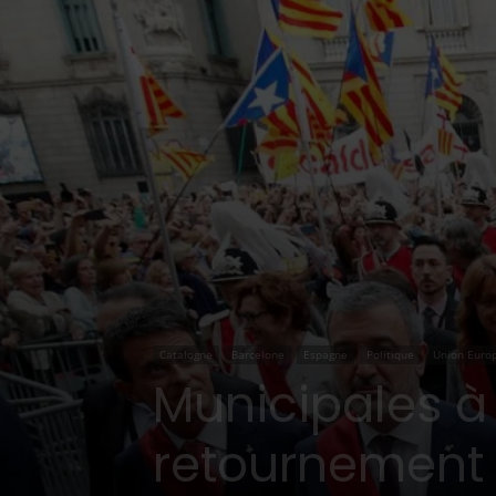
Catalogne
Barcelone
Espagne
Politique
Union Euro
Municipales à 
retournement