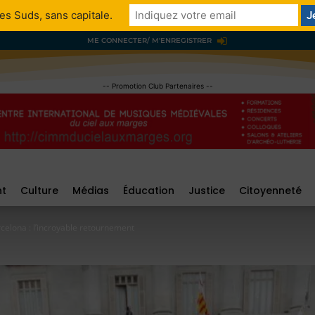
es Suds, sans capitale.
ME CONNECTER/ M'ENREGISTRER
-- Promotion Club Partenaires --
nt
Culture
Médias
Éducation
Justice
Citoyenneté
celona : l’incroyable retournement