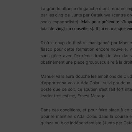
La grande alliance de gauche étant réputée imp
par les cinq de Junts per Catalunya (centre dr
socio-espagnoliste).
Mais pour prétendre s’impos
total de vingt-un conseillers). Il lui en manque enc
D’où le coup de théâtre manigancé par Manuel 
fiasco pour cette formation encore nouvelle,
sans gêne avec l’extrême-droite de Vox dans 
obstinément une place groupusculaire à la droit
Manuel Valls aura douché les ambitions de Ciuda
d’apporter sa voix à Ada Colau, suivi par deux 
poste que ce soit, ce soutien s’est fait fort i
leader très estimé, Ernest Maragall.
Dans ces conditions, et pour faire place à ce 
pour le maintien d’Ada Colau dans la course et
quinze au bloc indépendantiste (Junts per Catal