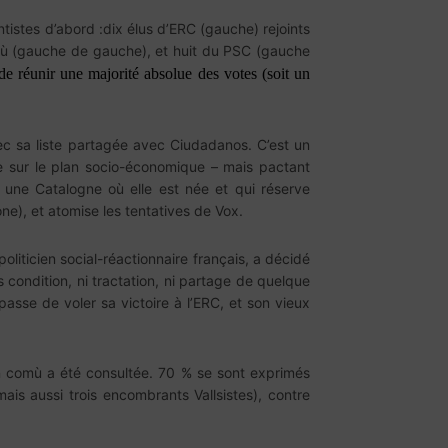
istes d’abord :dix élus d’ERC (gauche) rejoints
comù (gauche de gauche), et huit du PSC (gauche
de réunir une majorité absolue des votes (soit un
ec sa liste partagée avec Ciudadanos. C’est un
e sur le plan socio-économique – mais pactant
 une Catalogne où elle est née et qui réserve
ne), et atomise les tentatives de Vox.
liticien social-réactionnaire français, a décidé
 condition, ni tractation, ni partage de quelque
passe de voler sa victoire à l’ERC, et son vieux
’En comù a été consultée. 70 % se sont exprimés
ais aussi trois encombrants Vallsistes), contre