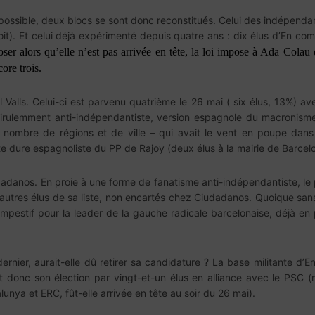
ossible, deux blocs se sont donc reconstitués. Celui des indépendant
oit). Et celui déjà expérimenté depuis quatre ans : dix élus d’En 
er alors qu’elle n’est pas arrivée en tête, la loi impose à Ada Colau 
ore trois.
Valls. Celui-ci est parvenu quatrième le 26 mai ( six élus, 13%) av
 virulemment anti-indépendantiste, version espagnole du macronism
nombre de régions et de ville – qui avait le vent en poupe dans
e dure espagnoliste du PP de Rajoy (deux élus à la mairie de Barcelo
danos. En proie à une forme de fanatisme anti-indépendantiste, le po
autres élus de sa liste, non encartés chez Ciudadanos. Quoique sans
ntempestif pour la leader de la gauche radicale barcelonaise, déjà en 
dernier, aurait-elle dû retirer sa candidature ? La base militante d
 donc son élection par vingt-et-un élus en alliance avec le PSC (m
unya et ERC, fût-elle arrivée en tête au soir du 26 mai).