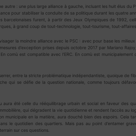
 autre : une plus large alliance à gauche, incluant les huit élus du P
ance pour stabiliser la conduite de sa politique durant les quatre 
stes barcelonaises furent, à partir des Jeux Olympiques de 1992, c
rques, à grand coup de tout-technologie, tout-tourisme, tout-affaires
ager la moindre alliance avec le PSC : avec pour base les milieux p
mesures d’exception prises depuis octobre 2017 par Mariano Rajoy, 
. En comù est compatible avec l’ERC. En comù est municipalement 
rer, entre la stricte problématique indépendantiste, quoique de fibr
auche qui se défie de la question nationale, comme toujours défavor
 aura été celle du rééquilibrage urbain et social en faveur des quar
mmobilière, qui dégradent la vie quotidienne et rendent l’accès au lo
tion municipale en la matière, aura douché bien des espoirs. Cela t
ns le quotidien des quartiers. Mais pas au point d’entamer grave
errain sur ces questions.