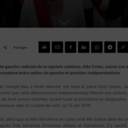
Partager
e de gauche radicale de la capitale catalane, Ada Colau, sauve so
t complexe entre option de gauche et question indépendantiste.
du triangle bleu à étoile blanche, ont noyé la place Sant-Jaume, s
oire que cette démonstration indépendantiste fêterait une victoire, so
 de fond sonore obstinée, durant toute la procédure de désignation d
historique salle du Consell de cent, ce 15 juin 2019.
n, alors que sa liste Barcelona en comù avait été battue dans les ur
après trois semaines d’intenses débats et tractations. S’y seron