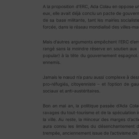
A la proposition d’ERC, Ada Colau en oppose une
eux, elle avait déjà conclu un pacte de gouvern
de sa base militante, tant les mairies sociali
forcée, dans le réseau mondialisé des villes-ma
Mais d’autres arguments empêchent l’ERC d’envis
rangé sans la moindre réserve en soutien aux 
popular) à la tête du gouvernement espagnol
ennemis.
Jamais le nœud n’a paru aussi complexe à desser
pro-réfugiés, citoyenniste – et l’option de g
sociaux et anti-austéritaires.
Bon an mal an, la politique passée d’Ada Colau
ravages du tout-tourisme et de la spéculation i
la ville. Au reste, la minceur des marges d’ac
aura connu les limites du désenchantement da
trempée, anciennement issue de l’activisme de t