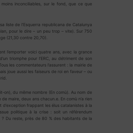
moins inconciliables, sur le fond, que ce que
c sa liste de l’Esquerra republicana de Catalunya
n, pour le dire – un peu trop – vite). Sur 750
age (21,30 contre 20,70).
ent l’emporter voici quatre ans, avec la grance
 d’un triomphe pour l’ERC, au détriment de son
Tous les commentateurs l’assurent : la mairie de
is joue aussi les faiseurs de roi en faveur – ou
rid.
(croit-on), du même nombre (En comù). Au nom de
 de maire, deux ans chacun.e. En comù n’a rien
d’exception frappant les élus catalanistes à la
sue politique à la crise : soit un référendum
 ? Du reste, près de 80 % des habitants de la