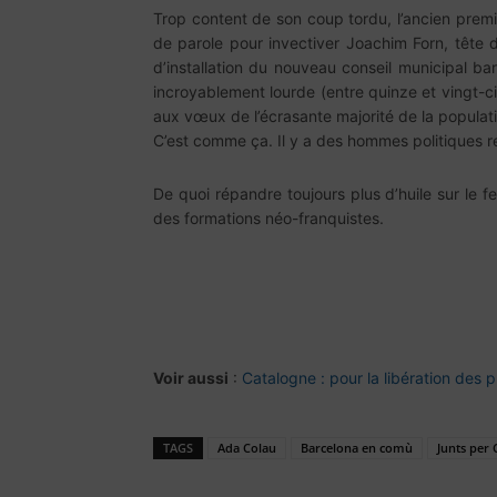
Trop content de son coup tordu, l’ancien prem
de parole pour invectiver Joachim Forn, tête d
d’installation du nouveau conseil municipal b
incroyablement lourde (entre quinze et vingt-ci
aux vœux de l’écrasante majorité de la population
C’est comme ça. Il y a des hommes politiques res
De quoi répandre toujours plus d’huile sur le f
des formations néo-franquistes.
Voir aussi
:
Catalogne : pour la libération des p
TAGS
Ada Colau
Barcelona en comù
Junts per 