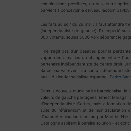
combinaisons possibles, ou pas, entre option
parvient à concevoir le cerveau jacobin pavlov
Les faits au soir du 26 mai : il faut attendre t
(indépendantiste de gauche), l’a emporté sur 
000 votants, seules 5000 voix séparent le gagn
Il ne s’agit pas d’un désaveu pour la perdante
vague des « mairies du changement » – Podemos
partenaire indépendantiste de centre droit, Jun
Barcelona va revenir au camp indépendantiste,
pas – du leader socialiste espagnol,
Pedro San
Dans la nouvelle municipalité barcelonaise, le
valeurs de gauche partagées, Ernest Maragall 
d’indépendantiste. Certes, mais la formation d
suite du référendum et de leur déclaration d
d’autodétermination reconnu par Madrid. N’es
Catalogne aspirent à pareille solution – et donc