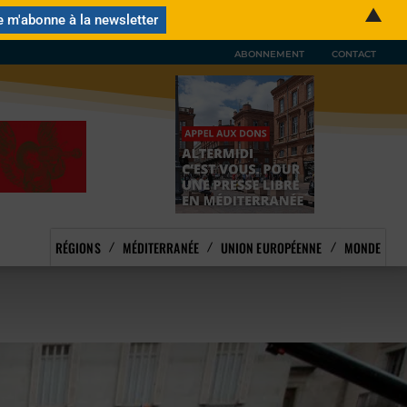
▲
ABONNEMENT
CONTACT
RÉGIONS
MÉDITERRANÉE
UNION EUROPÉENNE
MONDE