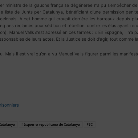
ier ministre de la gauche française dégénérée n’a pu s’empêcher de
e liste de Junts per Catalunya, bénéficiant d’une permission pénit
arcelonais. A cet homme qui croupit derrière les barreaux depuis p
nq ans réclamés pour sédition et rébellion, contre les élus ayant r
), Manuel Valls s’est adressé en ces termes : « En Espagne, il n’a pas
ponsables de leurs actes. Et la Justice se doit d’agir, tout comme la 
eu. Mais il est vrai qu’on a vu Manuel Valls figurer parmi les manife
risonniers
Catalunya
l'Esquerra republicana de Catalunya
PSC