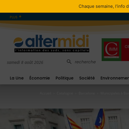
Chaque semaine, l’info d
PLUS
recherche
samedi 8 août 2026
La Une
Économie
Politique
Société
Environneme
Accueil
Catalogne
Barcelone
Municipales à Bar