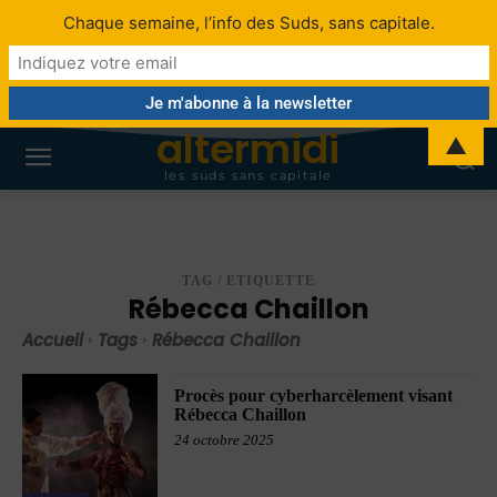
Chaque semaine, l’info des Suds, sans capitale.
altermidi
▲
les suds sans capitale
TAG / ETIQUETTE
Rébecca Chaillon
Accueil
Tags
Rébecca Chaillon
Procès pour cyberharcèlement visant
Rébecca Chaillon
24 octobre 2025