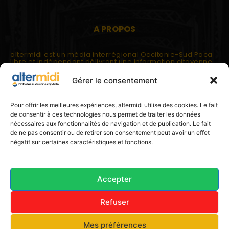
A PROPOS
altermidi est un média interrégional Occitanie-Sud Paca
libre et indépendant délivrant une information citoyenne
et participative.
Gérer le consentement
altermidi est ouvert sur les suds, la méditerranée,
l'europe.
altermidi aborde des thématiques globales évaluées à
Pour offrir les meilleures expériences, altermidi utilise des cookies. Le fait
partir des constats de terrain ou d'analyses à l'échelon
de consentir à ces technologies nous permet de traiter les données
local.
nécessaires aux fonctionnalités de navigation et de publication. Le fait
altermidi c'est l'information capitale, sans capitale.
de ne pas consentir ou de retirer son consentement peut avoir un effet
négatif sur certaines caractéristiques et fonctions.
Contactez nous:
contact@altermidi.org
Accepter
Refuser
© 2025 altermidi.org - Les amis d'altermidi
Mes préférences