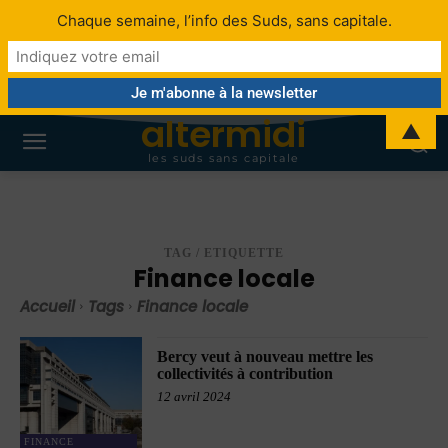
Chaque semaine, l’info des Suds, sans capitale.
altermidi
▲
les suds sans capitale
TAG / ETIQUETTE
Finance locale
Accueil
Tags
Finance locale
Bercy veut à nouveau mettre les
collectivités à contribution
12 avril 2024
FINANCE