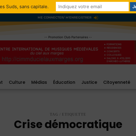
es Suds, sans capitale.
ME CONNECTER/ M'ENREGISTRER
-- Promotion Club Partenaires --
nt
Culture
Médias
Éducation
Justice
Citoyenneté
TAG / ETIQUETTE
Crise démocratique