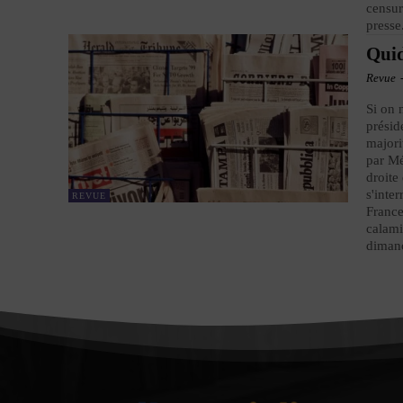
censur
presse
Quid
Revue
Si on n
présid
majori
par Mé
droite
s'inte
REVUE
France
calami
dimanc