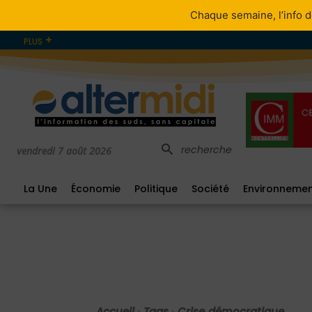
Chaque semaine, l’info d
PLUS
recherche
vendredi 7 août 2026
La Une
Économie
Politique
Société
Environneme
Accueil
Tags
Crise démocratique