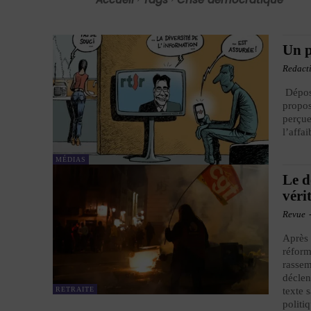
Un p
Redact
Déposé
propos
perçue
l’affa
MÉDIAS
Le d
véri
Revue
Après 
réform
rassem
déclen
RETRAITE
texte 
politi