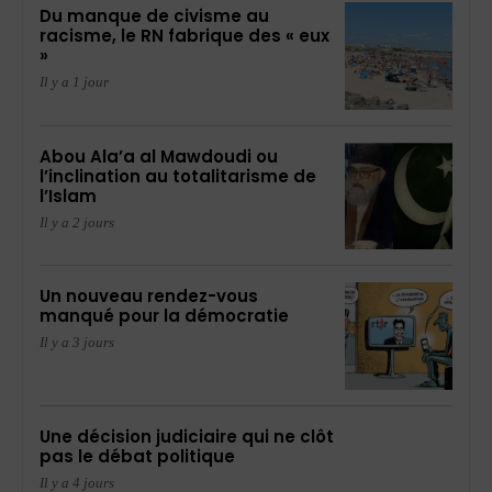
Du manque de civisme au
racisme, le RN fabrique des « eux
»
Il y a 1 jour
Abou Ala’a al Mawdoudi ou
l’inclination au totalitarisme de
l’Islam
Il y a 2 jours
Un nouveau rendez-vous
manqué pour la démocratie
Il y a 3 jours
Une décision judiciaire qui ne clôt
pas le débat politique
Il y a 4 jours