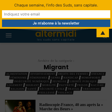
Chaque semaine, l’info des Suds, sans capitale.
altermidi
▲
les suds sans capitale
Archive de la catégorie :
Migrant
ALIMENTATION
DIVERTISSEMENT
DROITS DES FEMMES
ENFANCE
FÉMINISME
FÉMINISMES
GENRE
HANDICAP
HOMOPHOBIE
INSÉCURITÉ NUMÉRIQUE
JEUNESSE
LIBERTÉ PUBLIQUE
LOGEMENT
MIGRANT
MOBILITÉ
PAUVRETÉ
PRISON
RACISME
RELIGION
SANTÉ
SÉCURITÉ CIVILE
TRAVAIL
URBANISME
VIEILLESSE
VIOLENCE
Radioscopie-France, 40 ans après la «
Marche des Beurs »