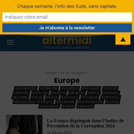
Chaque semaine, l’info des Suds, sans capitale.
altermidi
▲
les suds sans capitale
Archive de la catégorie :
Europe
ALLEMAGNE
AUTRICHE
BELGIQUE
BULGARIE
CHYPRE
CROATIE
ESPAGNE
FRANCE
GÉORGIE
GRÈCE
HONGRIE
IRLANDE
ITALIE
MALTE
PAYS-BAS
POLOGNE
PORTUGAL
RÉPUBLIQUE TCHÈQUE
ROUMANIE
ROYAUME-UNI
RUSSIE
SLOVAQUIE
SUÈDE
UKRAINE
La France dégringole dans l’Indice de
Perception de la Corruption 2024
11 février 2025