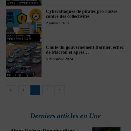
ARTS LITTÉRAIRES
Cyberattaques de pirates pro-russes
contre des collectivités
2 janvier 2025
COLLECTIVITÉ
TERRITORIALE
Chute du gouvernement Barnier, échec
de Macron et après…
5 décembre 2024
POLITIQUE
1
2
3
Derniers articles en Une
Abou Ala’a al Mawdoudi ou