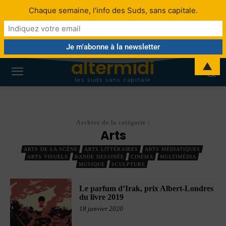
Chaque semaine, l’info des Suds, sans capitale.
altermidi
▲
les suds sans capitale
Archive de la catégorie :
Arts
ARTS DE LA SCÈNE
ARTS LITTÉRAIRES
ARTS MÉDIATIQUES
ARTS VISUELS
BANDE DESSINÉE
CINÉMA
MULTIMÉDIA
MUSIQUE
SCULPTURE
Le parfum d’Irak, prix Albert-Londres
du livre 2019
18 janvier 2020