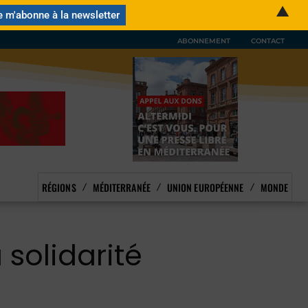
▲
ABONNEMENT
CONTACT
RÉGIONS
MÉDITERRANÉE
UNION EUROPÉENNE
MONDE
 solidarité