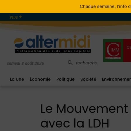
Chaque semaine, l’info d
PLUS
recherche
samedi 8 août 2026
La Une
Économie
Politique
Société
Environneme
Le Mouvement de
avec la LDH