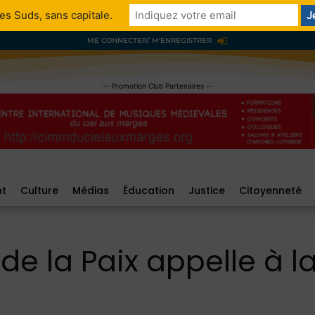
es Suds, sans capitale.
ME CONNECTER/ M'ENREGISTRER
-- Promotion Club Partenaires --
nt
Culture
Médias
Éducation
Justice
Citoyenneté
 la Paix appelle à la