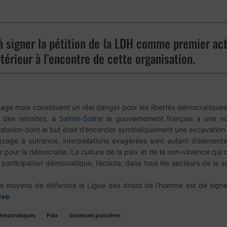
à signer la pétition de la LDH comme premier act
ntérieur à l’encontre de cette organisation.
ge mais constituent un réel danger pour les libertés démocratiques
 des retraites, à
Sainte-Soline
le gouvernement français a une nou
estation dont le but était d’encercler symboliquement une excavatio
zage à outrance, interpellations exagérées sont autant d’éléments 
e pour la démocratie. La culture de la paix et de la non-violence qui
articipation démocratique, l’écoute, dans tous les secteurs de la soc
rs moyens de défendre la Ligue des droits de l’homme est de signer
ive
démocratiques
Paix
Violences policières