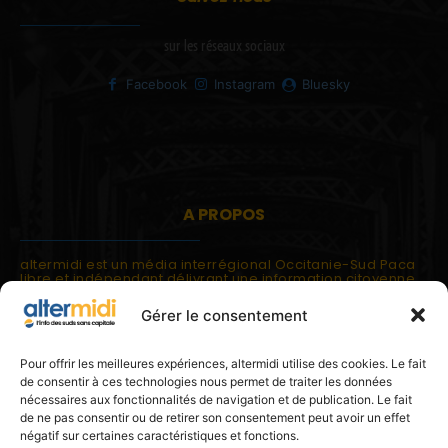
sur les réseaux sociaux
Facebook
Instagram
Bluesky
A PROPOS
altermidi est un média interrégional Occitanie-Sud Paca
libre et indépendant délivrant une information citoyenne
et participative.
Gérer le consentement
altermidi est ouvert sur les suds, la méditerranée,
l'europe.
altermidi aborde des thématiques globales évaluées à
Pour offrir les meilleures expériences, altermidi utilise des cookies. Le fait
partir des constats de terrain ou d'analyses à l'échelon
de consentir à ces technologies nous permet de traiter les données
local.
nécessaires aux fonctionnalités de navigation et de publication. Le fait
altermidi c'est l'information capitale, sans capitale.
de ne pas consentir ou de retirer son consentement peut avoir un effet
négatif sur certaines caractéristiques et fonctions.