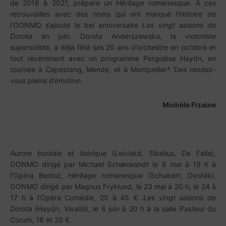
de 2018 à 2021, prépare un
Héritage romanesque
. À ces
retrouvailles avec des noms qui ont marqué l’histoire de
l’OONMO s’ajoute le bel anniversaire
Les vingt saisons de
Dorota
en juin. Dorota Anderszewska, la violoniste
supersoliste, a déjà fêté ses 20 ans d’orchestre en octobre et
tout récemment avec un programme Pergolèse Haydn, en
tournée à Capestang, Mende, et à Montpellier*. Des rendez-
vous pleins d’émotion.
Michèle Fizaine
Aurore boréale et ibérique
(Leiviskä, Sibelius, De Falla),
OONMO dirigé par Michael Schønwandt le 6 mai à 19 h à
l’Opéra Berlioz,
Héritage romanesque
(Schubert, Dvořák),
OONMO dirigé par Magnus Fryklund, le 23 mai à 20 h, le 24 à
17 h à l’Opéra Comédie, 25 à 45 €.
Les vingt saisons de
Dorota
(Haydn, Vivaldi), le 6 juin à 20 h à la salle Pasteur du
Corum, 18 et 20 €.