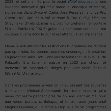
2023, et cette année pour le projet
Hôtel Moctezum
a
, une
invention incroyable qui mêle baroque, classique et électro,
signée par Diana Syrse et Carlos José Pérez Sámano. Le Prix
Opéra (100 000 €) a été attribué à
The Curing Line
par
Straymaker d’Ireland, mais le projet montpelliérain remporte le
Prix du Public (10 000 €) grâce aux nombreux votes qui l’ont
soutenu. Il verra donc le jour et est attendu avec impatience.
Même si actuellement les restrictions budgétaires ne rendent
pas optimistes, les bonnes nouvelles encouragent la création.
En janvier est aussi sorti
Grisélidis
de Massenet, le livre CD du
Palazetto Bru Zane, enregistré en 2023 par chœur et
orchestre de Montpellier, dirigés par Jean-Marie Zeitouni
(28,99 €). Un vrai bijou !
Dans les programmes à venir on vit au présent des souvenirs
à réinventer. Michael Schønwandt, formidable maestro qui a
mené l’orchestre pendant près de dix ans, vient en mai pour
une
Aurore boréale et ibérique
, et le talentueux jeune chef
Magnus Fryklund, qui a dirigé au top plus de 50 programmes