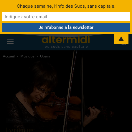
Chaque semaine, l’info des Suds, sans capitale.
altermidi
▲
les suds sans capitale
Accueil
Musique
Opéra
Musique
Opéra
Lyrique: