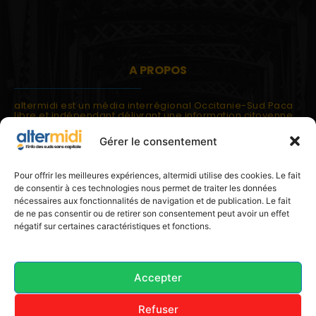
A PROPOS
altermidi est un média interrégional Occitanie-Sud Paca
libre et indépendant délivrant une information citoyenne
et participative.
Gérer le consentement
altermidi est ouvert sur les suds, la méditerranée,
l'europe.
altermidi aborde des thématiques globales évaluées à
Pour offrir les meilleures expériences, altermidi utilise des cookies. Le fait
partir des constats de terrain ou d'analyses à l'échelon
de consentir à ces technologies nous permet de traiter les données
local.
nécessaires aux fonctionnalités de navigation et de publication. Le fait
altermidi c'est l'information capitale, sans capitale.
de ne pas consentir ou de retirer son consentement peut avoir un effet
négatif sur certaines caractéristiques et fonctions.
Contactez nous:
contact@altermidi.org
Accepter
Refuser