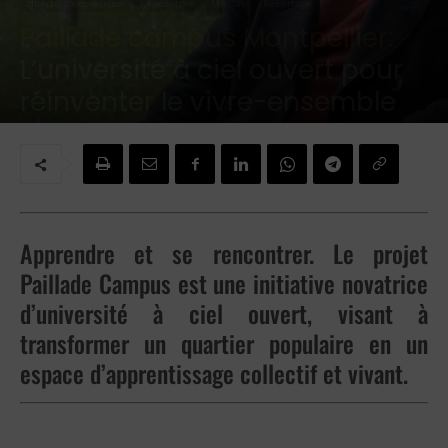
Liberté d'expression
Rencontres
Médias
Reportage
Paillade campus Montpellier:
L’université à ciel ouvert pour
réinventer le vivre-ensemble
Par
Sapho Dinh
-
13 décembre 2024
Apprendre et se rencontrer. Le projet
Paillade Campus est une initiative novatrice
d’université à ciel ouvert, visant à
transformer un quartier populaire en un
espace d’apprentissage collectif et vivant.