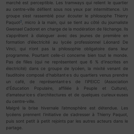
marché est perceptible. Les tramways qui relient le quartier
au centre-ville défilent sous nos yeux par intermittence. Un
groupe s’est rassemblé pour écouter le philosophe Thierry
2
Paquot
, micro à la main, qui se tient au côté du journaliste
Gwenael Cadoret en charge de la modération de l’échange. Ils
s’apprêtent à dialoguer avec des jeunes de première en
formation d’électricité au lycée professionnel Léonard De
Vinci, qui n’ont pas la philosophie obligatoire dans leur
programme. Pourtant celle-ci concerne bien tout le monde.
Pas de filles (qui ne représentent que 6 % d’inscrites en
électricité) dans ce groupe de lycéen, la mixité venant de
.
.
l’auditoire composé d’habitant
e
s du quartiers venus prendre
.
.
un café, de représentant
e
s de l’iPEICC (Association
d’Éducation Populaire, affiliée à Peuple et Culture),
.
.
.
d’amateur
ice
s d’architectures et de quelques curieux
euses
du centre-ville.
Malgré la brise hivernale l’atmosphère est détendue. Les
lycéens prennent l’initiative de s’adresser à Thierry Paquot,
puis sont petit à petit rejoints par les autres acteurs dans le
partage.