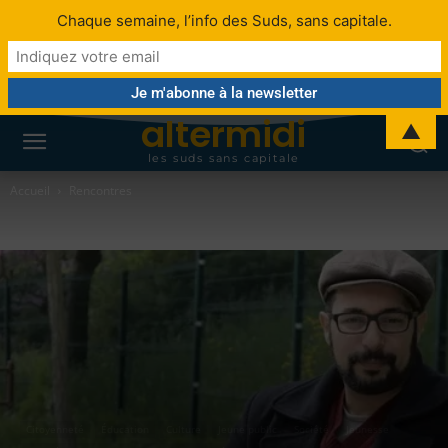
Chaque semaine, l’info des Suds, sans capitale.
altermidi
▲
les suds sans capitale
Accueil
Rencontres
Citoyenneté
Éducation
Culture
Jeune public
Société
Jeunesse