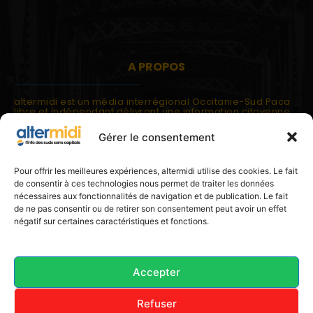
A PROPOS
altermidi est un média interrégional Occitanie-Sud Paca
libre et indépendant délivrant une information citoyenne
et participative.
Gérer le consentement
altermidi est ouvert sur les suds, la méditerranée,
l'europe.
altermidi aborde des thématiques globales évaluées à
Pour offrir les meilleures expériences, altermidi utilise des cookies. Le fait
partir des constats de terrain ou d'analyses à l'échelon
de consentir à ces technologies nous permet de traiter les données
local.
nécessaires aux fonctionnalités de navigation et de publication. Le fait
altermidi c'est l'information capitale, sans capitale.
de ne pas consentir ou de retirer son consentement peut avoir un effet
négatif sur certaines caractéristiques et fonctions.
Contactez nous:
contact@altermidi.org
Accepter
Refuser