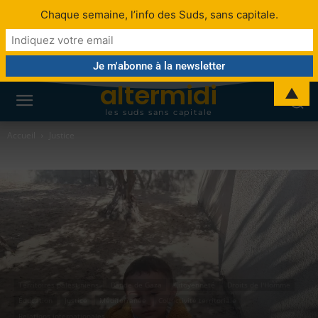
Chaque semaine, l’info des Suds, sans capitale.
altermidi
▲
les suds sans capitale
Accueil
Justice
Territoires palestiniens
Bande de Gaza
Citoyenneté
Droits de l'Homme
Éducation
Justice
Méditerranée
Collectivité territoriale
Relations internationales