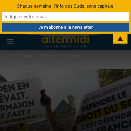
Chaque semaine, l’info des Suds, sans capitale.
altermidi
▲
les suds sans capitale
Accueil
Politique
Politique de l'immigration
Politique
Débat parlementaire
Citoyenneté
Droits de l'Homme
Société
Migrant
Politique de l'immigration