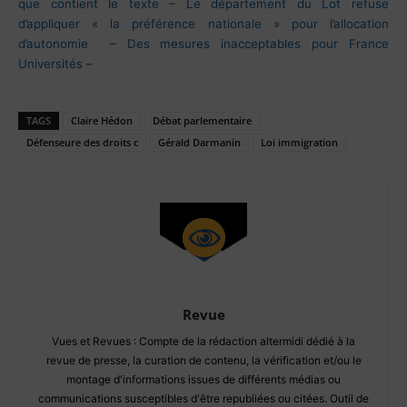
que contient le texte
–
Le département du Lot refuse
d’appliquer « la préférence nationale » pour l’allocation
d’autonomie
–
Des mesures inacceptables pour France
Universités
–
TAGS
Claire Hédon
Débat parlementaire
Défenseure des droits c
Gérald Darmanin
Loi immigration
Revue
Vues et Revues : Compte de la rédaction altermidi dédié à la
revue de presse, la curation de contenu, la vérification et/ou le
montage d'informations issues de différents médias ou
communications susceptibles d'être republiées ou citées. Outil de