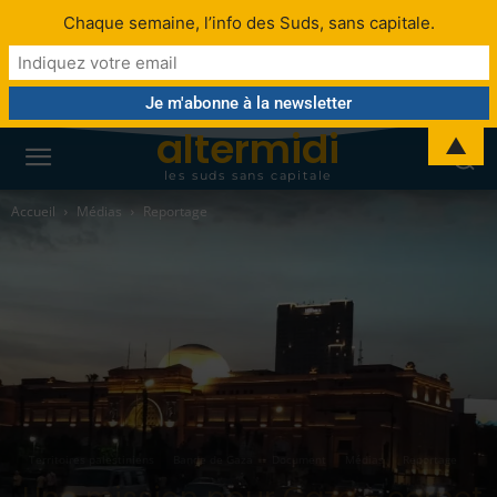
Chaque semaine, l’info des Suds, sans capitale.
altermidi
▲
les suds sans capitale
Accueil
Médias
Reportage
Territoires palestiniens
Bande de Gaza
Document
Médias
Reportage