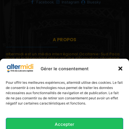
Facebook
Instagram
Bluesky
A PROPOS
altermidi est un média interrégional Occitanie-Sud Paca
libre et indépendant délivrant une information citoyenne
et participative.
Gérer le consentement
altermidi est ouvert sur les suds, la méditerranée,
l'europe.
altermidi aborde des thématiques globales évaluées à
Pour offrir les meilleures expériences, altermidi utilise des cookies. Le fait
partir des constats de terrain ou d'analyses à l'échelon
de consentir à ces technologies nous permet de traiter les données
local.
nécessaires aux fonctionnalités de navigation et de publication. Le fait
altermidi c'est l'information capitale, sans capitale.
de ne pas consentir ou de retirer son consentement peut avoir un effet
négatif sur certaines caractéristiques et fonctions.
Contactez nous:
contact@altermidi.org
Accepter