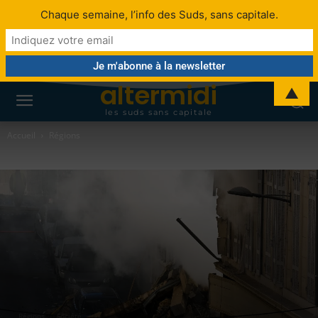
Chaque semaine, l’info des Suds, sans capitale.
altermidi
▲
les suds sans capitale
Accueil
Régions
Régions
Société