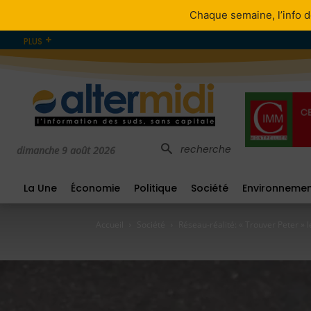
Chaque semaine, l’info d
PLUS
recherche
dimanche 9 août 2026
La Une
Économie
Politique
Société
Environneme
Accueil
Société
Réseau-réalité: « Trouver Peter » l