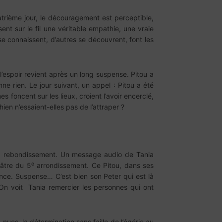
atrième jour, le découragement est perceptible,
nt sur le fil une véritable empathie, une vraie
se connaissent, d’autres se découvrent, font les
l’espoir revient après un long suspense. Pitou a
e rien. Le jour suivant, un appel : Pitou a été
foncent sur les lieux, croient l’avoir encerclé,
en n’essaient-elles pas de l’attraper ?
3h, rebondissement. Un message audio de Tania
e
éâtre du 5
arrondissement. Ce Pitou, dans ses
nce. Suspense… C’est bien son Peter qui est là
On voit Tania remercier les personnes qui ont
nues, la détermination sans faille de l’égérie au