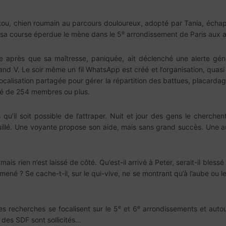
itou, chien roumain au parcours douloureux, adopté par Tania, échap
e
 sa course éperdue le mène dans le 5
arrondissement de Paris aux 
ée après que sa maîtresse, paniquée, ait déclenché une alerte gén
and V. Le soir même un fil WhatsApp est créé et l’organisation, quasi 
olocalisation partagée pour gérer la répartition des battues, placard
té de 254 membres ou plus.
 qu’il soit possible de l’attraper. Nuit et jour des gens le cherchen
uillé. Une voyante propose son aide, mais sans grand succès. Une au
ais rien n’est laissé de côté. Qu’est-il arrivé à Peter, serait-il blessé
ené ? Se cache-t-il, sur le qui-vive, ne se montrant qu’à l’aube ou le
e
e
 recherches se focalisent sur le 5
et 6
arrondissements et autou
 des SDF sont sollicités…