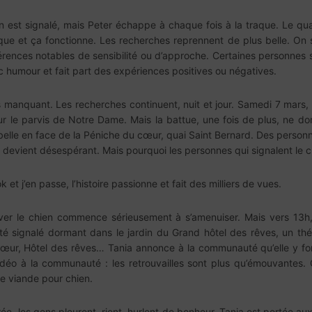
ien est signalé, mais Peter échappe à chaque fois à la traque. Le qu
que et ça fonctionne. Les recherches reprennent de plus belle. On se
férences notables de sensibilité ou d’approche. Certaines personnes 
humour et fait part des expériences positives ou négatives.
rs manquant. Les recherches continuent, nuit et jour. Samedi 7 mars, 
r le parvis de Notre Dame. Mais la battue, une fois de plus, ne donn
elle en face de la Péniche du cœur, quai Saint Bernard. Des personnes 
devient désespérant. Mais pourquoi les personnes qui signalent le chi
 et j’en passe, l’histoire passionne et fait des milliers de vues.
rouver le chien commence sérieusement à s’amenuiser. Mais vers 1
té signalé dormant dans le jardin du Grand hôtel des rêves, un th
 cœur, Hôtel des rêves… Tania annonce à la communauté qu’elle y fo
idéo à la communauté : les retrouvailles sont plus qu’émouvantes. 
e viande pour chien.
e, les gens pleurent, rient, hurlent de bonheur. Tania est portée aux 