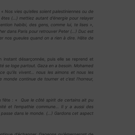
: «
Nos vies qu’elles soient palestiniennes ou de
êtes (…) mettiez autant d’énergie pour relayer
tention habibi, des gens, comme lui, te lises »,
her dans Paris pour retrouver Peter (…) Duc est
mer nos gueules quand on a rien à dire. Hâte de
un instant désarçonnée, puis elle se reprend et
anité se loge partout. Gaza en a besoin. Mohamed
ce qu’ils vivent… nous les aimons et nous les
 monde continue de tourner et c’est l’horreur,
e fête : «
Que le côté spirit de certains ait pu
manité et l’empathie commune… Il y a aussi des
l se passe dans le monde. (…) Gardons cet aspect
 continue d’échanger. Gageons qu’émergeront de