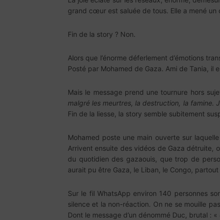
grand cœur est saluée de tous. Elle a mené un co
Fin de la story ? Non.
Alors que l’énorme déferlement d’émotions trans
Posté par Mohamed de Gaza. Ami de Tania, il est
Mais le message prend une tournure hors suj
malgré les meurtres, la destruction, la famine. 
Fin de la liesse, la story semble subitement su
Mohamed poste une main ouverte sur laquelle e
Arrivent ensuite des vidéos de Gaza détruite, on 
du quotidien des gazaouis, que trop de person
aurait pu être Gaza, le Liban, le Congo, partout
Sur le fil WhatsApp environ 140 personnes sont 
silence et la non-réaction. On ne se mouille pa
Dont le message d’un dénommé Duc, brutal : «