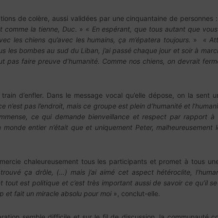
ions de colère, aussi validées par une cinquantaine de personnes 
nt comme la tienne, Duc
. » «
En espérant, que tous autant que vous 
ec les chiens qu’avec les humains, ça m’épatera toujours.
»
« At
us les bombes au sud du Liban, j’ai passé chaque jour et soir à marc
e peut pas faire preuve d’humanité. Comme nos chiens, on devrait fer
 train d’enfler. Dans le message vocal qu’elle dépose, on la sent 
ce n’est pas l’endroit, mais ce groupe est plein d’humanité et l’hum
e immense, ce qui demande bienveillance et respect par rapport à 
 monde entier n’était que et uniquement Peter, malheureusement le
ercie chaleureusement tous les participants et promet à tous un
ai trouvé ça drôle, (…) mais j’ai aimé cet aspect hétéroclite, l’hu
 tout est politique et c’est très important aussi de savoir ce qu’i
 et fait un miracle absolu pour moi
», conclut-elle.
aration semble difficile et sur le fil de discussion, la communauté