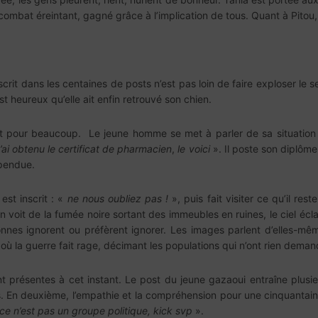
mbat éreintant, gagné grâce à l’implication de tous. Quant à Pitou, l
crit dans les centaines de posts n’est pas loin de faire exploser l
 heureux qu’elle ait enfin retrouvé son chien.
et pour beaucoup. Le jeune homme se met à parler de sa situation
J’ai obtenu le certificat de pharmacien
,
le voici
». Il poste son diplôme
spendue.
st inscrit : «
ne nous oubliez pas !
», puis fait visiter ce qu’il r
voit de la fumée noire sortant des immeubles en ruines, le ciel éclairé
nes ignorent ou préfèrent ignorer. Les images parlent d’elles-mêm
 où la guerre fait rage, décimant les populations qui n’ont rien deman
présentes à cet instant. Le post du jeune gazaoui entraîne plusieur
s. En deuxième, l’empathie et la compréhension pour une cinquantaine d
ce n’est pas un groupe politique, kick svp
».