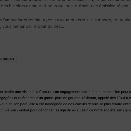
, des histoires d’amour et pourquoi pas, qui sait, une émission réseau 
ns l’amour indéfectible, ayez les yeux ouverts sur le monde, toute
e, vous mener par le bout du nez…
u sociaux
ce métier une vision à la Camus, « un engagement marqué par une passion pour la l
gagées et tolérantes, d’un grand-père de gauche, résistant, appelé dès 1944 à c
pique de son père, elle a été imprégnée de ces valeurs depuis sa plus tendre enfa
l’outil de son combat pour dénoncer les injustices au sein de notre société sans jam