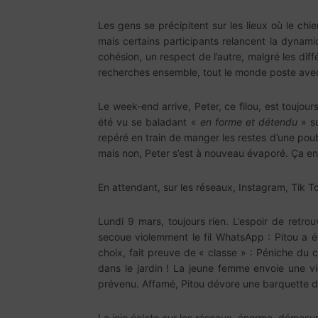
Les gens se précipitent sur les lieux où le ch
mais certains participants relancent la dynami
cohésion, un respect de l’autre, malgré les dif
recherches ensemble, tout le monde poste avec 
Le week-end arrive, Peter, ce filou, est toujou
été vu se baladant «
en forme et détendu
» su
repéré en train de manger les restes d’une poub
mais non, Peter s’est à nouveau évaporé. Ça en 
En attendant, sur les réseaux, Instagram, Tik Tok
Lundi 9 mars, toujours rien. L’espoir de ret
secoue violemment le fil WhatsApp : Pitou a é
choix, fait preuve de « classe » : Péniche du
dans le jardin ! La jeune femme envoie une v
prévenu. Affamé, Pitou dévore une barquette d
La joie éclate sur les réseaux, énorme, démesuré