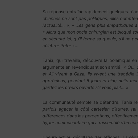
Sa réponse entraîne rapidement quelques réact
chiennes ne sont pas politiques, elles compte
l’actualité…
», «
Les gens plus empathiques av
«
Alors que mon oncle chirurgien est bloqué so
en sécurité ici, qu’il ferme sa gueule, s’il n
célébrer Peter
»…
Tania, qui travaille, découvre la polémique en
argumente en revendiquant son amitié : «
Oui
,
et Ali vivent à Gaza, ils vivent une tragédi
apprécions, pendant 6 jours et cinq nuits mon
gardez les cœurs ouverts s’il vous plait…
»
La communauté semble se détendre. Tania rem
parfois agacer le côté cartésien d’autres, j’
différences dans les perceptions, effectivement
hyper communautaire qui a rassemblé d’un coup
L’heure est au décollage des affiches. La sép