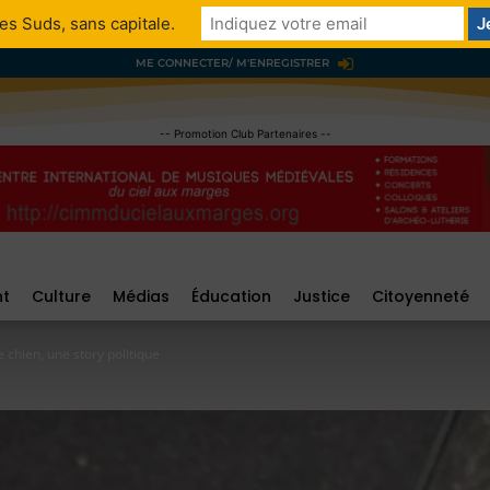
es Suds, sans capitale.
ME CONNECTER/ M'ENREGISTRER
-- Promotion Club Partenaires --
nt
Culture
Médias
Éducation
Justice
Citoyenneté
e chien, une story politique