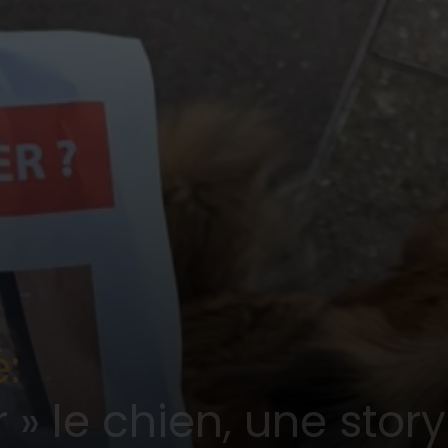
:
 » le chien, une story