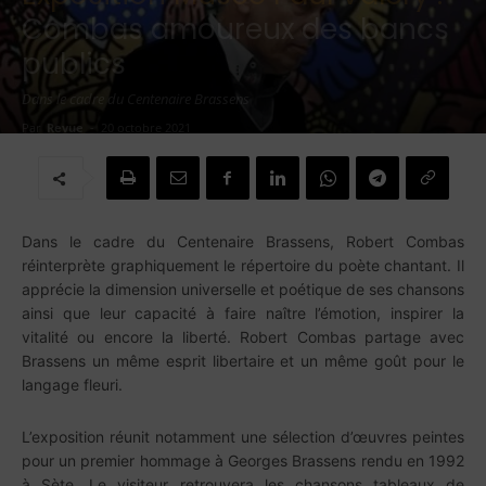
Combas amoureux des bancs
publics
Dans le cadre du Centenaire Brassens
Par
Revue
-
20 octobre 2021
Dans le cadre du Centenaire Brassens, Robert Combas
réinterprète graphiquement le répertoire du poète chantant. Il
apprécie la dimension universelle et poétique de ses chansons
ainsi que leur capacité à faire naître l’émotion, inspirer la
vitalité ou encore la liberté. Robert Combas partage avec
Brassens un même esprit libertaire et un même goût pour le
langage fleuri.
L’exposition réunit notamment une sélection d’œuvres peintes
pour un premier hommage à Georges Brassens rendu en 1992
à Sète. Le visiteur retrouvera les chansons tableaux de