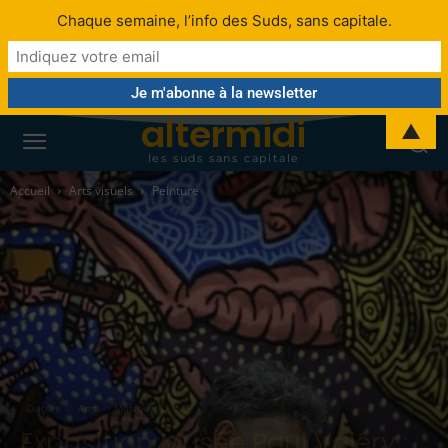
Chaque semaine, l’info des Suds, sans capitale.
altermidi
▲
les suds sans capitale
Accueil
Arts visuels
Peinture
Culture
Arts
Musique
Exposition Musée Paul Valéry :