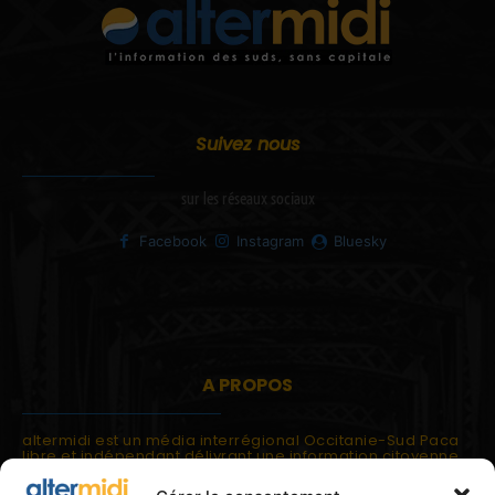
Suivez nous
sur les réseaux sociaux
Facebook
Instagram
Bluesky
A PROPOS
altermidi est un média interrégional Occitanie-Sud Paca
libre et indépendant délivrant une information citoyenne
et participative.