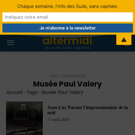
Chaque semaine, l’info des Suds, sans capitale.
altermidi
▲
les suds sans capitale
TAG / ETIQUETTE
Musée Paul Valery
Accueil
Tags
Musée Paul Valery
Jean-Luc Parant l’impressionniste de la
nuit
17 août 2023