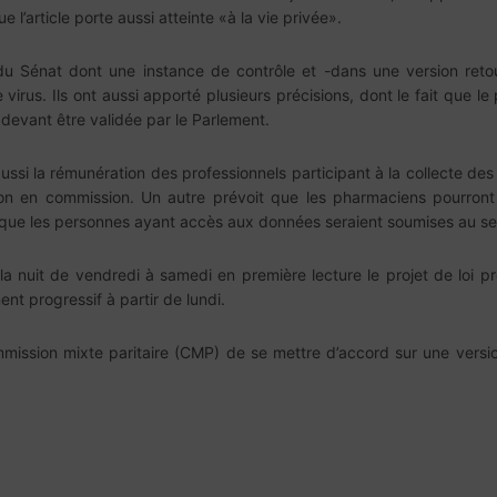
l’article porte aussi atteinte «à la vie privée».
u Sénat dont une instance de contrôle et -dans une version reto
le virus. Ils ont aussi apporté plusieurs précisions, dont le fait qu
 devant être validée par le Parlement.
i la rémunération des professionnels participant à la collecte des
ion en commission. Un autre prévoit que les pharmaciens pourront
ue les personnes ayant accès aux données seraient soumises au sec
a nuit de vendredi à samedi en première lecture le projet de loi pr
ent progressif à partir de lundi.
mission mixte paritaire (CMP) de se mettre d’accord sur une versio