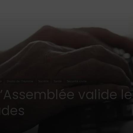
té
Droits de l'Homme
Société
Santé
Sécurité civile
 l’Assemblée valide l
ades