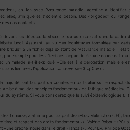
rmation», en lien avec l’Assurance maladie, «destiné à identifier
ec elles, afin qu’elles s’isolent si besoin. Des «brigades» ou «an
te des cas contacts.
idé devant les députés le «besoin» de ce dispositif dans le cadre d
ébute lundi. Assurant, au vu des inquiétudes formulées par cert
e une brique» à un fichier déjà existant de l’Assurance maladie. Il é
dical», par exemple pour les affections longue durée, «ne concernait q
un malade, a-t-il expliqué. «Elle est là la dérogation, mais elle e
 était sans lien avec l’application controversée StopCovid.
 majorité, ont fait part de craintes en particulier sur le respect
ne «mise à mal des principes fondamentaux de l’éthique médicale». O
rieur du système. Si vous considérez que le suivi épidémiologique (…
 des fichiers», a affirmé pour sa part Jean-Luc Mélenchon (LFI), tan
 légitime et respect des droits fondamentaux». Valérie Rabault (PS
ant «une brèche inouïe dans le droit Français». Pour LR, Philippe Go