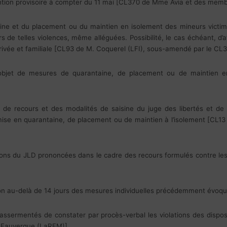
ention provisoire à compter du 11 mai [CL370 de Mme Avia et des me
ine et du placement ou du maintien en isolement des mineurs victime
 de telles violences, même alléguées. Possibilité, le cas échéant, d’a
privée et familiale [CL93 de M. Coquerel (LFI), sous-amendé par le 
 l’objet de mesures de quarantaine, de placement ou de maintien
 de recours et des modalités de saisine du juge des libertés et de 
e mise en quarantaine, de placement ou de maintien à l’isolement [C
ons du JLD prononcées dans le cadre des recours formulés contre l
tion au-delà de 14 jours des mesures individuelles précédemment év
s assermentés de constater par procès-verbal les violations des dispos
M. Fauvergue (LaREM)].