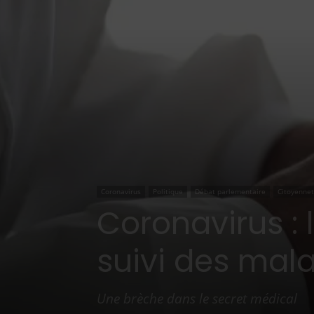
Coronavirus
Politique
Débat parlementaire
Citoyenne
Coronavirus :
suivi des mal
Une brèche dans le secret médical