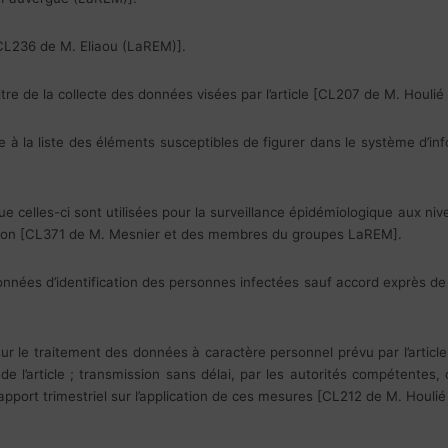
[CL236 de M. Eliaou (LaREM)].
itre de la collecte des données visées par l’article [CL207 de M. Houli
à la liste des éléments susceptibles de figurer dans le système d’inf
 celles-ci sont utilisées pour la surveillance épidémiologique aux nive
ation [CL371 de M. Mesnier et des membres du groupes LaREM].
onnées d’identification des personnes infectées sauf accord exprès 
ur le traitement des données à caractère personnel prévu par l’article
e l’article ; transmission sans délai, par les autorités compétentes, 
apport trimestriel sur l’application de ces mesures [CL212 de M. Houli