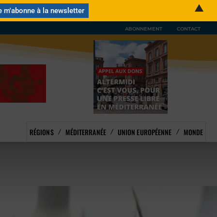
▲
ABONNEMENT
CONTACT
RÉGIONS
MÉDITERRANÉE
UNION EUROPÉENNE
MONDE