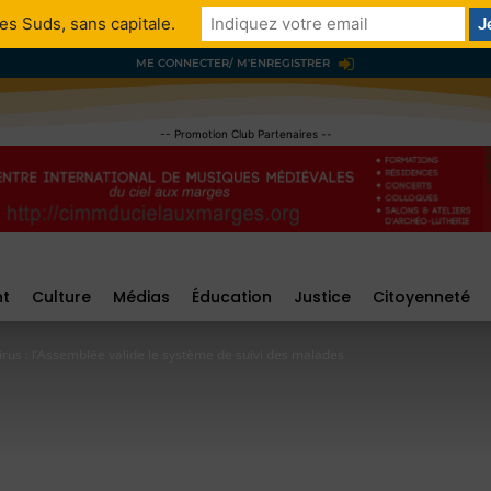
es Suds, sans capitale.
ME CONNECTER/ M'ENREGISTRER
-- Promotion Club Partenaires --
nt
Culture
Médias
Éducation
Justice
Citoyenneté
rus : l’Assemblée valide le système de suivi des malades