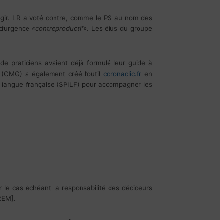
Agir. LR a voté contre, comme le PS au nom des
 d’urgence
«contreproductif»
. Les élus du groupe
s de praticiens avaient déjà formulé leur guide à
 (CMG) a également créé l’outil
coronaclic.fr
en
de langue française (SPILF) pour accompagner les
r le cas échéant la responsabilité des décideurs
REM].