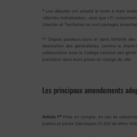
*
Les députés ont adopté le texte à main levé
«libertés individuelles»
, ainsi que LFI notamment
Libertés et Territoires se sont partagés essenti
** Depuis plusieurs jours et dans l’attente des 
destination des généralistes, comme la check-
collaboration avec le Collège national des géné
praticiens dans leurs prises en charge de ville.
Les principaux amendements adop
er
Article 1
Prise en compte, en cas de catastrop
publics et privés [identiques CL325 de Mme Vi