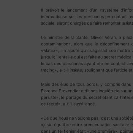
Il prévoit le lancement d’un «système d’info
informations» sur les personnes en contact av
sociale, seront chargés de faire remonter la lis
Le ministre de la Santé, Olivier Véran, a pla
contamination», alors que le déconfinement d
«Matrix», il a ajouté qu’il s’agissait «de mettr
jusqu’ici l’entaille qui est faite au secret mé
le cas des personnes ayant été en contact avec 
tracing», a-t-il insisté, soulignant que l’article
Mais des élus de tous bords, y compris dans la
Florence Provendier a dit son inquiétude sur u
persiste», le partage du secret étant «à l’inté
ce texte!», a-t-il aussi lancé.
«Ce que nous ne voulons pas, c’est une société
«juste équilibre entre préoccupation sanitaire
dans un tel fichier était «une première», point