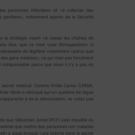
 des personnes infectées» et «à collecter des
ges gardiens», notamment agents de la Sécurité
e la stratégie visant «à casser les chaînes de
ains élus, que ce n’est «pas l’Armageddon» ni
tait nécessaire de légiférer notamment «parce que
ue des gens malades», ce qui n’est pas forcément
st indispensable parce que sinon il n’y a pas de
 du secret médical. Comme Emilie Cariou (LREM),
livier Véran a rétorqué qu’«un système de digue
) s’apparente à de la dénonciation, ne votez pas
dis que Sébastien Jumel (PCF) s’est inquiété du
) a estimé que mettre des personnes non malades
sselin a aussi évoqué «une brèche dans le secret