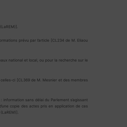
é (LaREM)].
ormations prévu par l’article [CL234 de M. Eliaou
aux national et local, ou pour la recherche sur le
de celles-ci [CL369 de M. Mesnier et des membres
 : information sans délai du Parlement s’agissant
d’une copie des actes pris en application de ces
é (LaREM)].