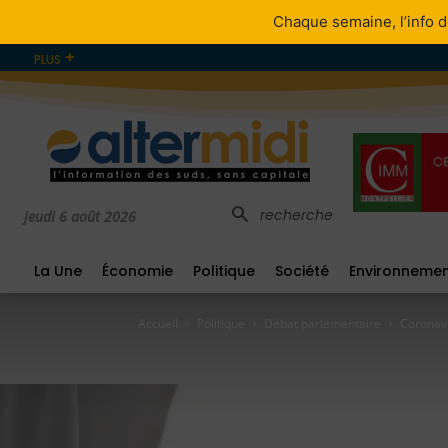
Chaque semaine, l’info d
PLUS
recherche
jeudi 6 août 2026
La Une
Économie
Politique
Société
Environneme
Accueil
Politique
Débat parlementaire
Coronavi