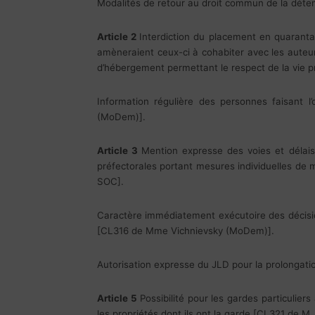
Modalités de retour au droit commun de la dét
Article 2
Interdiction du placement en quaranta
amèneraient ceux-ci à cohabiter avec les auteurs
d’hébergement permettant le respect de la vie 
Information régulière des personnes faisant
(MoDem)].
Article 3
Mention expresse des voies et délais
préfectorales portant mesures individuelles d
SOC].
Caractère immédiatement exécutoire des décisi
[CL316 de Mme Vichnievsky (MoDem)].
Autorisation expresse du JLD pour la prolonga
Article 5
Possibilité pour les gardes particulier
les propriétés dont ils ont la garde [CL321 de 