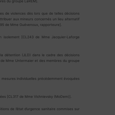
mbres du groupe LaREM].
s de violences dès lors que de telles décisions
ttribuer aux mineurs concernés un lieu alternatif
CL395 de Mme Guévenoux, rapporteure].
 en isolement [CL243 de Mme Jacquier-Laforge
la détention (JLD) dans le cadre des décisions
L13 de Mme Untermaier et des membres du groupe
es mesures individuelles précédemment évoquées
oquées [CL317 de Mme Vichnievsky (MoDem)].
itions de l’état d’urgence sanitaire commises sur